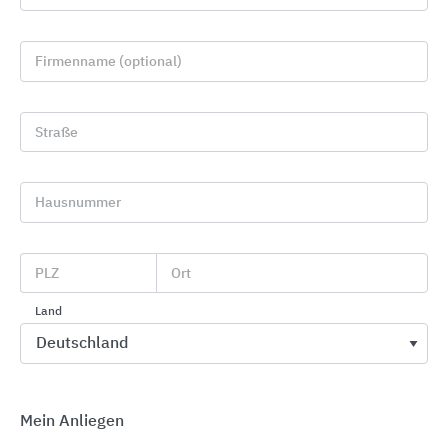
Firmenname (optional)
Straße
Hausnummer
Bodenentwässerung, Duschrinnen und
Küchenentwässerung
ACO Haustechnik
PLZ
Ort
Land
Mein Anliegen