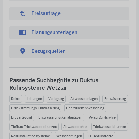
euro_symbol
Preisanfrage
import_contacts
Planungsunterlagen
location_on
Bezugsquellen
Passende Suchbegriffe zu Duktus
Rohrsysteme Wetzlar
Rohre
Leitungen
Verlegung
Abwasseranlagen
Entwässerung
Druckströmungs-Entwässerung
Überdruckentwässerung
Erdverlegung
Entwässerungskanalanlagen
Versorgungsrohre
Tiefbau-Trinkwasserleitungen
Abwasserrohre
Trinkwasserleitungen
Rohrinstallationssysteme
Wasserleitungen
HT-Abflussrohre