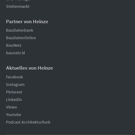
Stellenmarkt
Partner von Heinze
BauDatenbank
BauDatenOnline
BauNetz
baunetz id
Aktuelles von Heinze
Facebook
Instagram
Pinterest
LinkedIn
Vimeo
Youtube
Podcast Architekturfunk