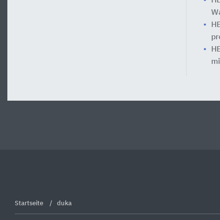
HE
Wa
HE
pr
HE
mi
Startseite
duka