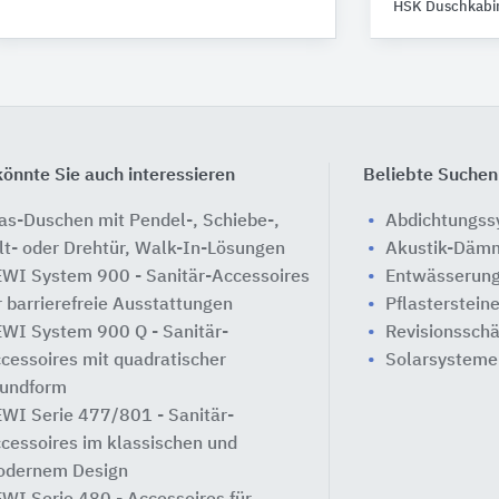
HSK Duschkabi
önnte Sie auch interessieren
Beliebte Suchen
as-Duschen mit Pendel-, Schiebe-,
Abdichtungs
lt- oder Drehtür, Walk-In-Lösungen
Akustik-Däm
WI System 900 - Sanitär-Accessoires
Entwässerung
r barrierefreie Ausstattungen
Pflasterstein
WI System 900 Q - Sanitär-
Revisionssch
cessoires mit quadratischer
Solarsysteme
undform
WI Serie 477/801 - Sanitär-
cessoires im klassischen und
dernem Design