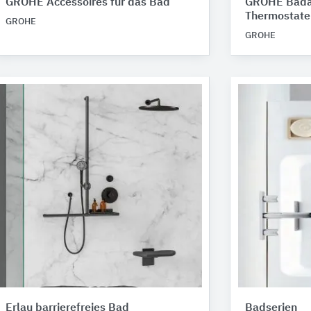
GROHE Accessoires für das Bad
GROHE Bada
Thermostate
GROHE
GROHE
Erlau barrierefreies Bad
Badserien