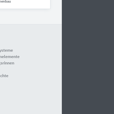
nenbau
systeme
melemente
srinnen
e
ächte