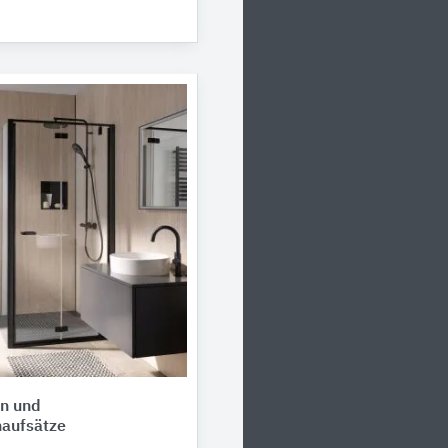
n ​und
aufsätze