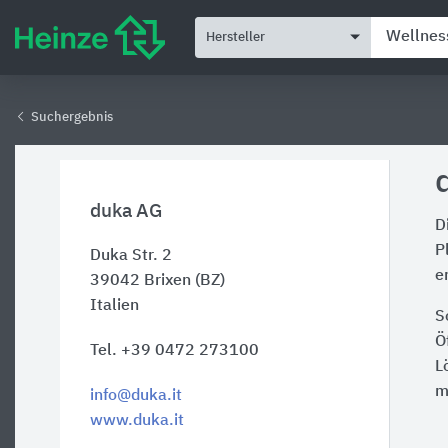
Hersteller
Suchergebnis
duka AG
D
P
Duka Str. 2
e
39042
Brixen (BZ)
Italien
S
Ö
Tel. +39 0472 273100
L
m
info@duka.it
www.duka.it