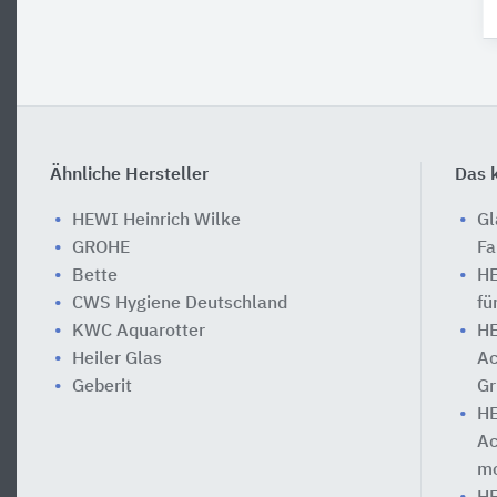
Ähnliche Hersteller
Das k
HEWI Heinrich Wilke
Gl
GROHE
Fa
Bette
HE
CWS Hygiene Deutschland
fü
KWC Aquarotter
HE
Heiler Glas
Ac
Geberit
Gr
HE
Ac
mo