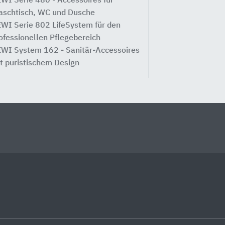
WI Serie 480 - Accessoires für
schtisch, WC und Dusche
WI Serie 802 LifeSystem für den ​
ofessionellen Pflegebereich
WI System 162 - Sanitär-Accessoires
t puristischem Design