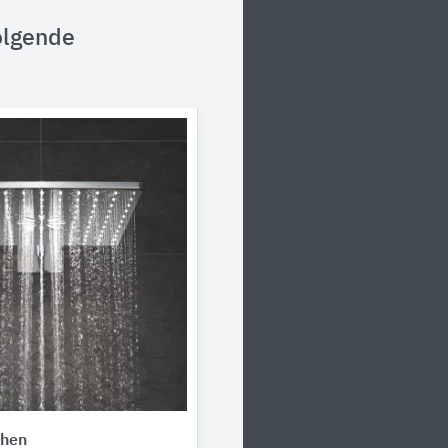
olgende
hen