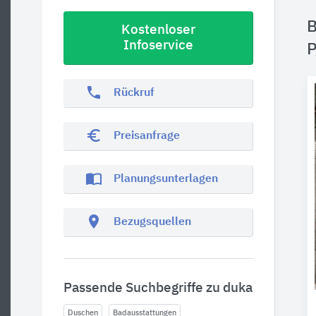
B
Kostenloser
Infoservice
P
phone
Rückruf
euro_symbol
Preisanfrage
import_contacts
Planungsunterlagen
location_on
Bezugsquellen
Passende Suchbegriffe zu duka
Duschen
Badausstattungen