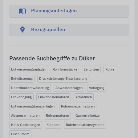
import_contacts
Planungsunterlagen
location_on
Bezugsquellen
Passende Suchbegriffe zu Düker
Entwässerungsanlagen
Rohrformstücke
Leitungen
Rohre
Entwässerung
Druckströmungs-Entwässerung
Überdruckentwässerung
Abwasseranlagen
Verlegung
Erdverlegung
Funktionsarmaturen
Armaturen
Entwässerungskanalanlagen
Rohreinbauarmaturen
Absperrarmaturen
Rohrarmaturen
Gasverteilnetze
Haus-Gasleitungen
Klappen
Rohrinstallationssysteme
Eisen-Rohre