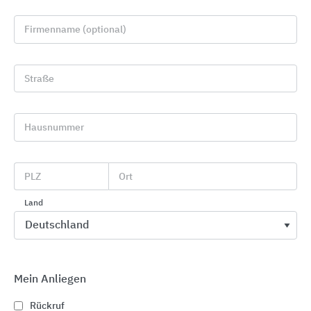
Firmenname (optional)
Straße
Hausnummer
Pumpentechnik und Hybrid-Entwässerung
KESSEL Entwässerungstechnik
PLZ
Ort
Land
Mein Anliegen
Rückruf