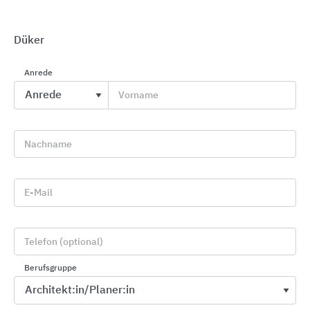
Düker
Anrede
Druckwasserdichte Einbauteile für den Betonbau
Vorname
KRASO
Nachname
E-Mail
Telefon (optional)
Berufsgruppe