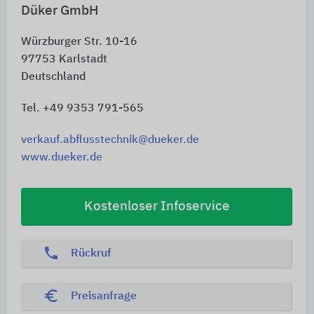
Düker GmbH
Würzburger Str. 10-16
97753
Karlstadt
Deutschland
Tel. +49 9353 791-565
verkauf.abflusstechnik@dueker.de
www.dueker.de
Kostenloser Infoservice
phone
Rückruf
euro_symbol
Preisanfrage