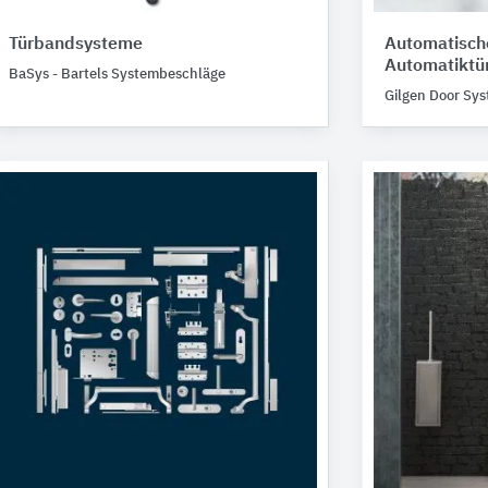
Türbandsysteme
Automatisch
Automatiktü
BaSys - Bartels Systembeschläge
Gilgen Door Sy