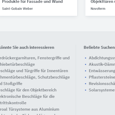
Produkte für Fassade und Wand
Objekttüren
Saint-Gobain Weber
Novoferm
önnte Sie auch interessieren
Beliebte Suchen
rdrückergarnituren, Fenstergriffe und
Abdichtungs
hiebetürbeschläge
Akustik-Däm
schläge und Türgriffe für Innentüren
Entwässerung
hmentürbeschläge, Schutzbeschläge
Pflasterstein
d Stoßgriffe
Revisionssch
schläge für den Objektbereich
Solarsysteme
ektronische Beschläge für die
trittskontrolle
roal Türsysteme aus Aluminium