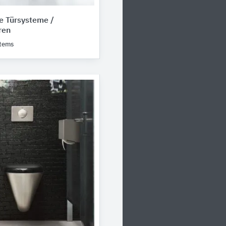
e Türsysteme /
ren
stems