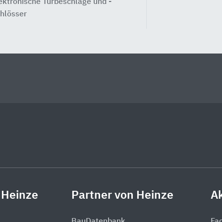
ektronische Türbeschläge und -
hlösser
 Heinze
Partner von Heinze
Ak
BauDatenbank
Fa