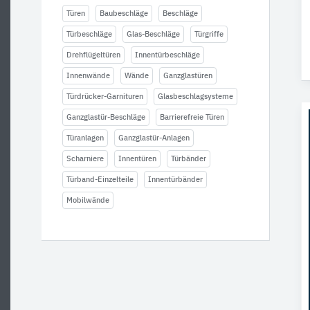
Türen
Baubeschläge
Beschläge
Türbeschläge
Glas-Beschläge
Türgriffe
Drehflügeltüren
Innentürbeschläge
Innenwände
Wände
Ganzglastüren
Türdrücker-Garnituren
Glasbeschlagsysteme
Ganzglastür-Beschläge
Barrierefreie Türen
Türanlagen
Ganzglastür-Anlagen
Scharniere
Innentüren
Türbänder
Türband-Einzelteile
Innentürbänder
Mobilwände