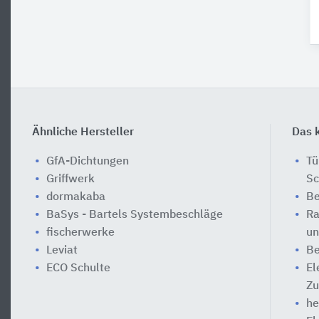
Ähnliche Hersteller
Das k
GfA-Dichtungen
Tü
Griffwerk
Sc
dormakaba
Be
BaSys - Bartels Systembeschläge
Ra
fischerwerke
un
Leviat
Be
ECO Schulte
El
Zu
he