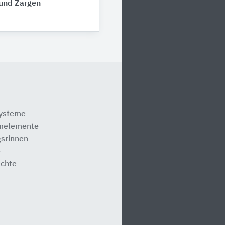
 und Zargen
systeme
melemente
srinnen
e
ächte