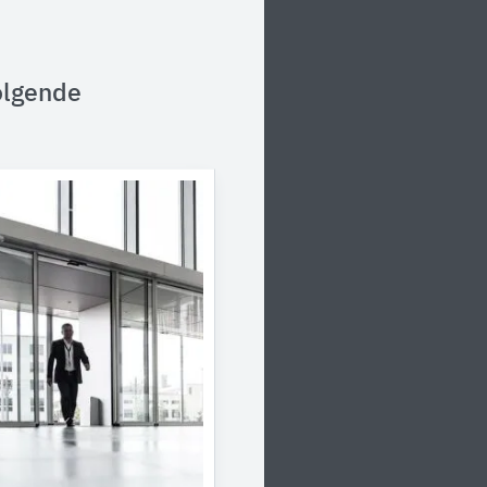
olgende