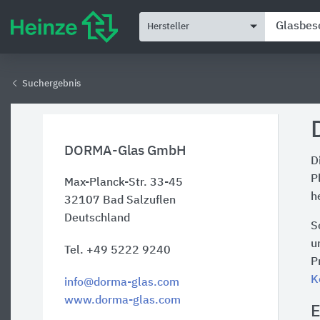
Hersteller
Suchergebnis
DORMA-Glas GmbH
D
P
Max-Planck-Str. 33-45
h
32107
Bad Salzuflen
Deutschland
S
u
Tel. +49 5222 9240
P
K
info@dorma-glas.com
www.dorma-glas.com
E