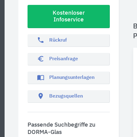
Kostenloser
Infoservice
B
P
phone
Rückruf
euro_symbol
Preisanfrage
import_contacts
Planungsunterlagen
location_on
Bezugsquellen
Passende Suchbegriffe zu
DORMA-Glas