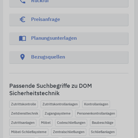
phone
Rückruf
euro_symbol
Preisanfrage
import_contacts
Planungsunterlagen
location_on
Bezugsquellen
Passende Suchbegriffe zu DOM
Sicherheitstechnik
Zutrittskontrolle
Zutrittskontrollanlagen
Kontrollanlagen
Zeitdiensttechnik
Zugangssysteme
Personenkontrollanlagen
Zutrittsanlagen
Möbel
Codeschließungen
Baubeschläge
Möbel-Schließsysteme
Zentralschließungen
Schließanlagen