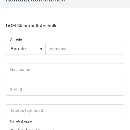
DOM Sicherheitstechnik
Anrede
Vorname
Cloud-Zutrittslösung Salto KS Keys as a Service
Salto Systems
Nachname
E-Mail
Telefon (optional)
Berufsgruppe