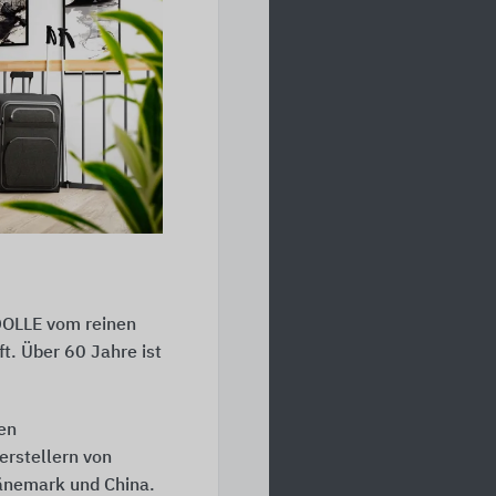
n
 DOLLE vom reinen
t. Über 60 Jahre ist
en
erstellern von
Dänemark und China.