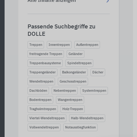
Alle Inhalte anzeigen
Passende Suchbegriffe zu
DOLLE
Treppen
Innentreppen
Außentreppen
freitragende Treppen
Geländer
Treppenbausysteme
Spindeltreppen
Treppengeländer
Balkongeländer
Dächer
Wendeltreppen
Geschosstreppen
Dachböden
Nebentreppen
Systemtreppen
Bodentreppen
Wangentreppen
Tragholmtreppen
Holz-Treppen
Viertel-Wendeltreppen
Halb-Wendeltreppen
Vollwendeltreppen
Notausstiegfunktion