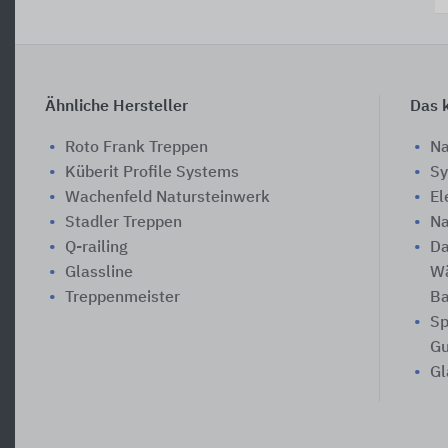
Ähnliche Hersteller
Das k
Roto Frank Treppen
Na
Küberit Profile Systems
Sy
Wachenfeld Natursteinwerk
El
Stadler Treppen
Na
Q-railing
Da
Glassline
Wä
Treppenmeister
Ba
Sp
Gu
Gl