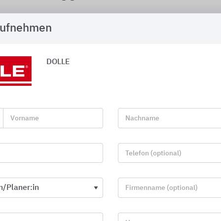
Ergänzt wird die Produktpalette durch entsprechendes 
aufnehmen
Ersatzteile.
Download Prospekt Geländer
DOLLE
Download Prospekt Treppen
Download Prospekt Außentreppen
Vorname
Nachname
Telefon (optional)
erviceangebote und Dienstleistungen
Firmenname (optional)