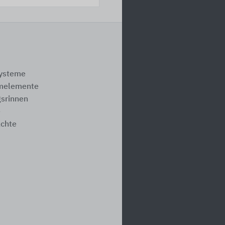
systeme
melemente
srinnen
e
ächte