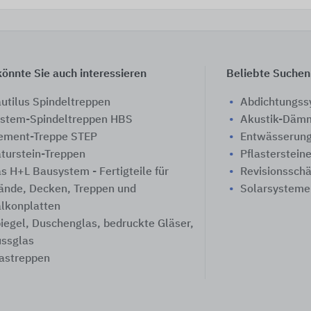
önnte Sie auch interessieren
Beliebte Suchen
utilus Spindeltreppen
Abdichtungs
stem-Spindeltreppen HBS
Akustik-Däm
ement-Treppe STEP
Entwässerung
turstein-Treppen
Pflasterstein
s H+L Bausystem - Fertigteile für
Revisionssch
nde, Decken, Treppen und
Solarsysteme
lkonplatten
iegel, Duschenglas, bedruckte Gläser,
ssglas
astreppen