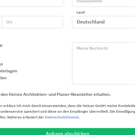
Hausnummer
Land
Ort
n
Meine Nachricht
ge
terlagen
llen
 den Heinze Architekten- und Planer-Newsletter erhalten.
n erkläre ich mich damit einverstanden, dass die Heinze GmbH meine Kontaktd
ndenservice speichert und diese an den Empfänger übermittelt. Die Einwilligung
ufen. Näheres erläutert der
Datenschutzhinweis
.
Anfrage abschicken