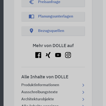
euro_symbol
Preisanfrage
import_contacts
Planungsunterlagen
location_on
Bezugsquellen
Mehr von DOLLE auf
Alle Inhalte von DOLLE
Produktinformationen
Ausschreibungstexte
Architekturobjekte