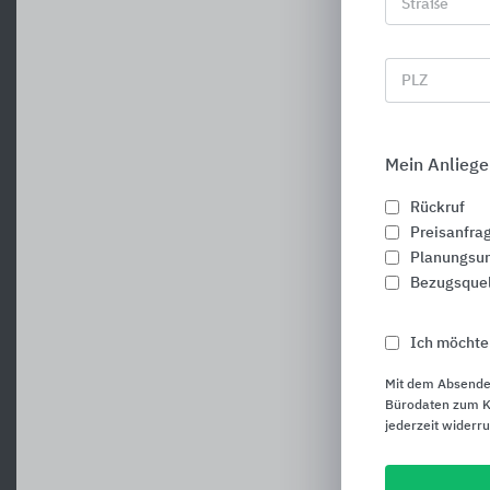
Straße
PLZ
Mein Anliege
Rückruf
Preisanfra
Planungsun
Bezugsque
Ich möchte
Mit dem Absende
Bürodaten zum Ku
jederzeit widerr