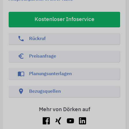
Kostenloser Infoservice
phone
Rückruf
euro_symbol
Preisanfrage
import_contacts
Planungsunterlagen
location_on
Bezugsquellen
Mehr von Dörken auf