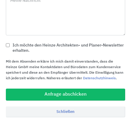
Meine Nachricht
Qualität „Made in Germany“.
Die
DÖRKEN Coatings
sind Spezialisten für
hochwertigen Oberflächenschutz und bieten
Lösungen für eine Vielzahl von
Anwendungsbereichen, wie
Hochleistungskorrosionsschutz oder hochwertige
Ich möchte den Heinze Architekten- und Planer-Newsletter
Beschichtungen mit Dispersionen und Lacken auf
erhalten.
Bauteilen, Fassaden und Innenwänden. Die
Mit dem Absenden erkläre ich mich damit einverstanden, dass die
Mitarbeiter von DÖRKEN Coatings sind
Heinze GmbH meine Kontaktdaten und Bürodaten zum Kundenservice
verlässliche und qualifizierte Ansprechpartner
speichert und diese an den Empfänger übermittelt. Die Einwilligung kann
ich jederzeit widerrufen. Näheres erläutert der
Datenschutzhinweis
.
rund um das Thema Pigmentpasten und
Tönsysteme.
Anfrage abschicken
Die
DÖRKEN Membranes
bieten zuverlässige
Systemlösungen für Wind- und
Schließen
Feuchtigkeitsschutz, Bauwerksabdichtung und -
schutz sowie Flachdachentwässerung. Die höchst
innovativen Funktionsschichten sind für den