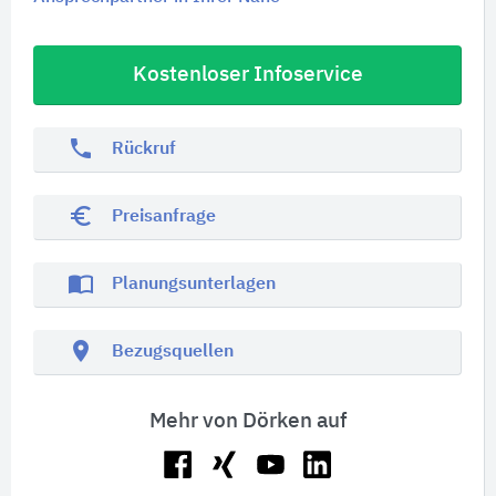
Kostenloser Infoservice
phone
Rückruf
euro_symbol
Preisanfrage
import_contacts
Planungsunterlagen
location_on
Bezugsquellen
Mehr von Dörken auf