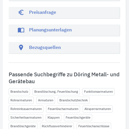
euro_symbol
Preisanfrage
import_contacts
Planungsunterlagen
location_on
Bezugsquellen
Passende Suchbegriffe zu Döring Metall- und
Gerätebau
Brandschutz
Brandlöschung, Feuerlöschung
Funktionsarmaturen
Rohrarmaturen
Armaturen
Brandschutztechnik
Rohreinbauarmaturen
Feuerlöscharmaturen
Absperrarmaturen
Sicherheitsarmaturen
Klappen
Feuerlöschgeräte
Brandlöschgeräte
Rückflussverhinderer
Feuerlöschanschlüsse