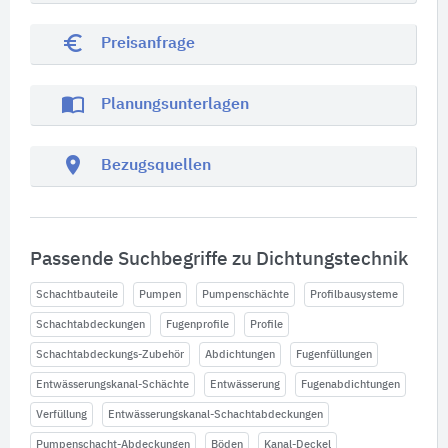
euro_symbol
Preisanfrage
import_contacts
Planungsunterlagen
location_on
Bezugsquellen
Passende Suchbegriffe zu Dichtungstechnik
Schachtbauteile
Pumpen
Pumpenschächte
Profilbausysteme
Schachtabdeckungen
Fugenprofile
Profile
Schachtabdeckungs-Zubehör
Abdichtungen
Fugenfüllungen
Entwässerungskanal-Schächte
Entwässerung
Fugenabdichtungen
Verfüllung
Entwässerungskanal-Schachtabdeckungen
Pumpenschacht-Abdeckungen
Böden
Kanal-Deckel