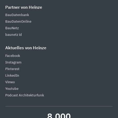
Partner von Heinze
BauDatenbank
BauDatenOnline
BauNetz
baunetz id
Aktuelles von Heinze
Facebook
Instagram
Pinterest
LinkedIn
Vimeo
Youtube
Podcast Architekturfunk
8.000