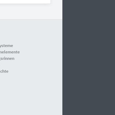
systeme
melemente
srinnen
e
ächte