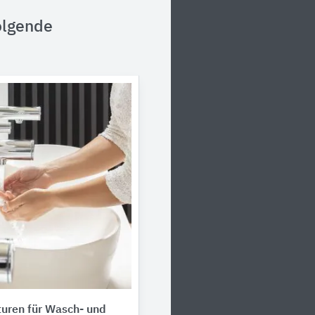
olgende
uren für Wasch- und