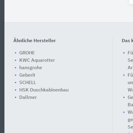
Ähnliche Hersteller
Das k
GROHE
Fü
KWC Aquarotter
Se
hansgrohe
Ar
Geberit
Fü
SCHELL
un
HSK Duschkabinenbau
Wa
Dallmer
Ge
Ba
Wa
ge
Se