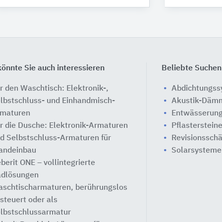
önnte Sie auch interessieren
Beliebte Suchen
r den Waschtisch: Elektronik-,
Abdichtungs
lbstschluss- und Einhandmisch-
Akustik-Däm
maturen
Entwässerung
r die Dusche: Elektronik-Armaturen
Pflasterstein
d Selbstschluss-Armaturen für
Revisionssch
ndeinbau
Solarsysteme
berit ONE – vollintegrierte
dlösungen
schtischarmaturen, berührungslos
steuert oder als
lbstschlussarmatur