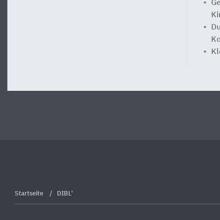
Ge
Ki
Du
Ko
Kl
Startseite
DIBL'