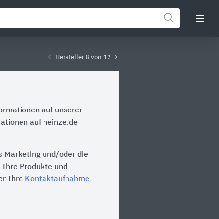
Hersteller 8 von 12
formationen auf unserer
mationen auf heinze.de
as Marketing und/oder die
d Ihre Produkte und
er Ihre
Kontaktaufnahme