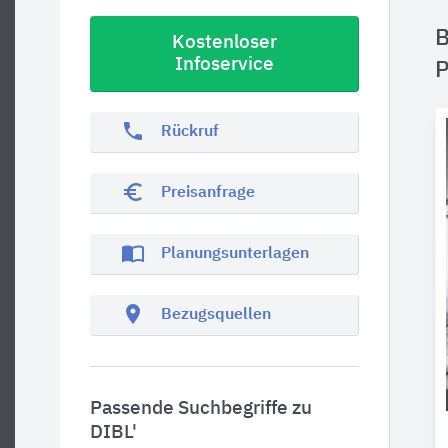
B
Kostenloser
Infoservice
P
phone
Rückruf
euro_symbol
Preisanfrage
import_contacts
Planungsunterlagen
location_on
Bezugsquellen
Passende Suchbegriffe zu
DIBL'