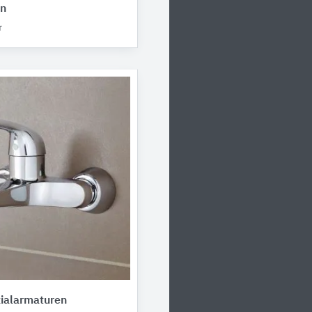
n
r
alarmaturen