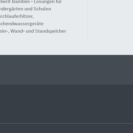
berit Bambini - Lösungen für
ndergärten und Schulen
rchlauferhitzer,
chendwassergeräte
ein-, Wand- und Standspeicher