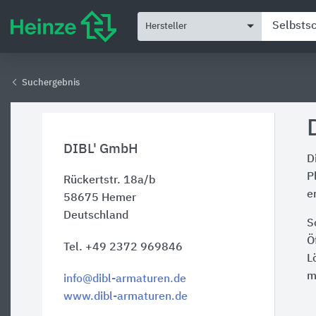
Hersteller
Suchergebnis
DIBL' GmbH
D
P
Rückertstr. 18a/b
e
58675
Hemer
Deutschland
S
Ö
Tel. +49 2372 969846
L
m
info@dibl-armaturen.de
www.dibl-armaturen.de