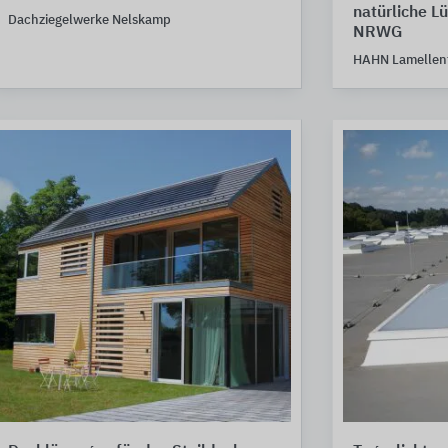
natürliche L
Dachziegelwerke Nelskamp
NRWG
HAHN Lamellenf