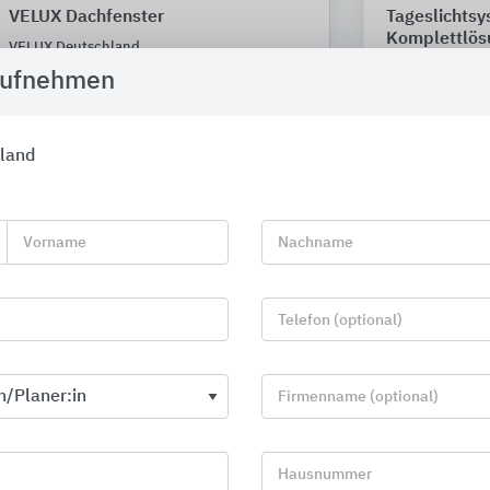
VELUX Dachfenster
Tageslichtsy
Komplettlös
VELUX Deutschland
Lüftung
aufnehmen
LAMILUX
land
Vorname
Nachname
Telefon (optional)
Firmenname (optional)
Hausnummer