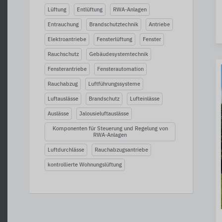
Lüftung
Entlüftung
RWA-Anlagen
Entrauchung
Brandschutztechnik
Antriebe
Elektroantriebe
Fensterlüftung
Fenster
Rauchschutz
Gebäudesystemtechnik
Fensterantriebe
Fensterautomation
Rauchabzug
Luftführungssysteme
Luftauslässe
Brandschutz
Lufteinlässe
Auslässe
Jalousieluftauslässe
Komponenten für Steuerung und Regelung von
RWA-Anlagen
Luftdurchlässe
Rauchabzugsantriebe
kontrollierte Wohnungslüftung