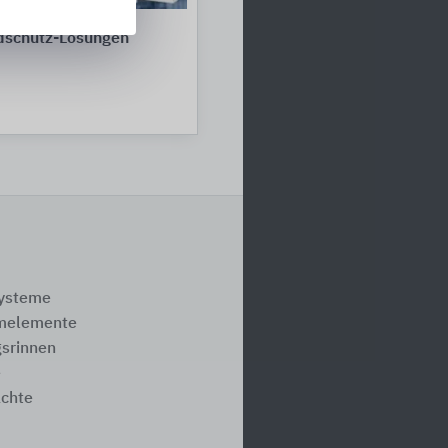
dschutz-Lösungen
systeme
melemente
srinnen
e
ächte