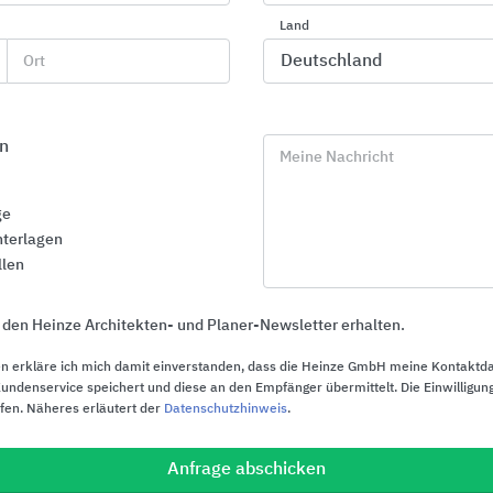
Land
Tageslichtsysteme aus Kunststoff,
Fenster: Ant
Glas und Grillodur®
Verriegelun
Ort
für RWA
VELUX Commercial Deutschland
GEZE
n
Meine Nachricht
ge
terlagen
llen
 den Heinze Architekten- und Planer-Newsletter erhalten.
n erkläre ich mich damit einverstanden, dass die Heinze GmbH meine Kontaktd
ndenservice speichert und diese an den Empfänger übermittelt. Die Einwilligung
ufen. Näheres erläutert der
Datenschutzhinweis
.
Anfrage abschicken