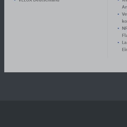
VELUX Deutschland
fe
An
Ve
ko
NR
Fl
La
Ei