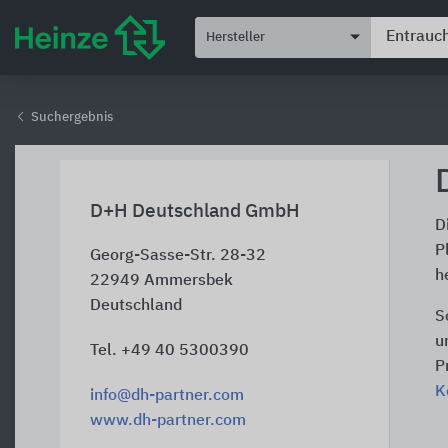
Hersteller
Suchergebnis
D+H Deutschland GmbH
D
P
Georg-Sasse-Str. 28-32
h
22949
Ammersbek
Deutschland
S
u
Tel. +49 40 5300390
P
K
info@dh-partner.com
www.dh-partner.com