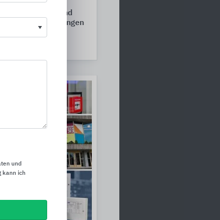
riebe, Öffnungs- und
gssysteme, Steuerungen
aten und
 kann ich