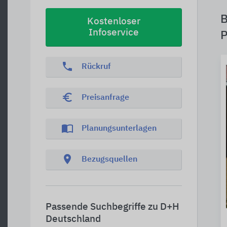
B
Kostenloser
Infoservice
P
phone
Rückruf
euro_symbol
Preisanfrage
import_contacts
Planungsunterlagen
location_on
Bezugsquellen
Passende Suchbegriffe zu D+H
Deutschland