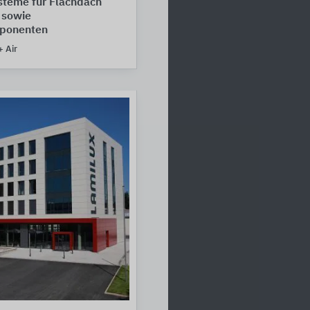
steme für Flachdach
 sowie
ponenten
+ Air