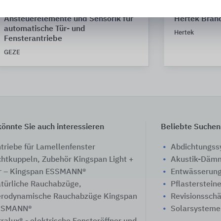
Ansteuerelemente und Sensorik für
Hertek Bran
automatische Tür- und
Hertek
Fensterantriebe
GEZE
önnte Sie auch interessieren
Beliebte Suchen
triebe für Lamellenfenster
Abdichtungs
chtkuppeln, Zubehör Kingspan Light +
Akustik-Däm
r – Kingspan ESSMANN®
Entwässerung
türliche Rauchabzüge,
Pflasterstein
rodynamische Rauchabzüge Kingspan
Revisionssch
SSMANN®
Solarsysteme