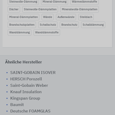
Steinwolle-Dämmung
Mineral-Dämmung
Wärmedämmstoffe
Dächer
Steinwolle-Dämmplatten
Mineralwolle-Dämmplatten
Mineral-Dämmplatten
Wände
Außenwände
Steildach
Brandschutzplatten
Schallschutz
Brandschutz
Schalldämmung
Wanddämmung
Wanddämmstoffe
Ähnliche Hersteller
SAINT-GOBAIN ISOVER
HIRSCH Porozell
Saint-Gobain Weber
Knauf Insulation
Kingspan Group
Baumit
Deutsche FOAMGLAS