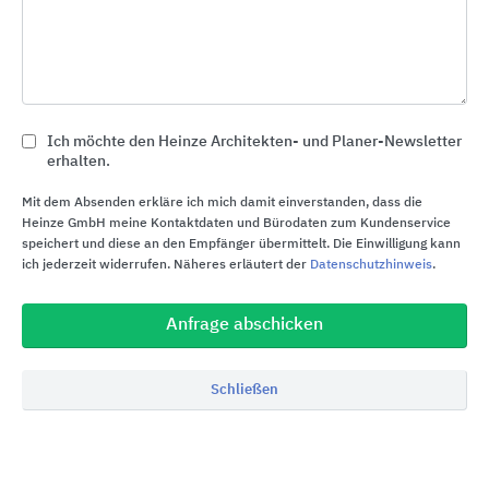
Fassadenverkleidungen, für Gartenbausubstrate,
technische Fasern für die Industrie, Isolierungen
in der Prozessindustrie und die Marine- &
Offshoreindustrie.
Ich möchte den Heinze Architekten- und Planer-Newsletter
Produktionsstätten in Deutschland
erhalten.
Dekarbonisierung bei ROCKWOOL
Mit dem Absenden erkläre ich mich damit einverstanden, dass die
Heinze GmbH meine Kontaktdaten und Bürodaten zum Kundenservice
Die ROCKWOOL Gruppe ist ein Unternehmen mit
speichert und diese an den Empfänger übermittelt. Die Einwilligung kann
ich jederzeit widerrufen. Näheres erläutert der
Datenschutzhinweis
.
netto-negativer CO
-Bilanz. ROCKWOOL-Produkte
2
sparen während ihrer Nutzungsdauer mehr
Anfrage abschicken
Energie ein, als für ihre Produktion benötigt wird.
ROCKWOOL verleiht dieser Tatsache durch die
Dekarbonisierung des Betriebs und der
Schließen
Wertschöpfungskette zusätzlichen Nachdruck.
Daher gehört das Unternehmen seit 2020 zu einer
Gruppe von richtungsweisenden Unternehmen, die