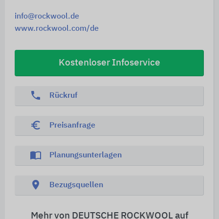
info@rockwool.de
www.rockwool.com/de
Kostenloser Infoservice
phone
Rückruf
euro_symbol
Preisanfrage
import_contacts
Planungsunterlagen
location_on
Bezugsquellen
Mehr von DEUTSCHE ROCKWOOL auf