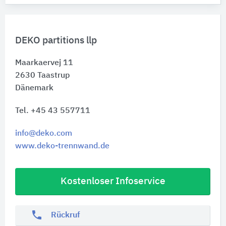
DEKO partitions llp
Maarkaervej 11
2630
Taastrup
Dänemark
Tel. +45 43 557711
info@deko.com
www.deko-trennwand.de
Kostenloser Infoservice
phone
Rückruf