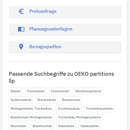
euro_symbol
Preisanfrage
import_contacts
Planungsunterlagen
location_on
Bezugsquellen
Passende Suchbegriffe zu DEKO partitions
llp
Wände
Trennwände
Innenwände
Wandbausysteme
Systemwände
Brandwände
Brandschutz
Montagewände, Trockenbau
Trockenausbau
Trockenbauwände
Brandschutz-Montagewände
Trockenbau-Montagesysteme
Raumteiler
Wandmodule
Glaswände
Glasbauteile