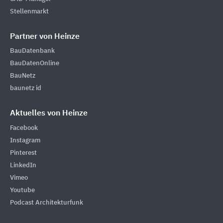
Stellenmarkt
Partner von Heinze
BauDatenbank
BauDatenOnline
BauNetz
baunetz id
Aktuelles von Heinze
Facebook
Instagram
Pinterest
LinkedIn
Vimeo
Youtube
Podcast Architekturfunk