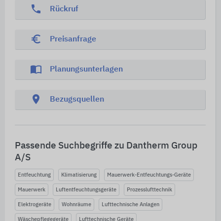
phone
Rückruf
euro_symbol
Preisanfrage
import_contacts
Planungsunterlagen
location_on
Bezugsquellen
Passende Suchbegriffe zu Dantherm Group
A/S
Entfeuchtung
Klimatisierung
Mauerwerk-Entfeuchtungs-Geräte
Mauerwerk
Luftentfeuchtungsgeräte
Prozesslufttechnik
Elektrogeräte
Wohnräume
Lufttechnische Anlagen
Wäschepflegegeräte
Lufttechnische Geräte