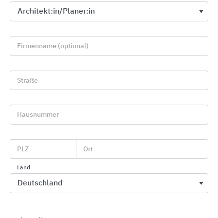
Firmenname (optional)
Straße
Hausnummer
Holzwerkstoffplatten, Schichtstoffe,
Holzfaserdämmplatten, DWD- und OSB-Produkte
PLZ
Ort
Sonae Arauco Deutschland
Land