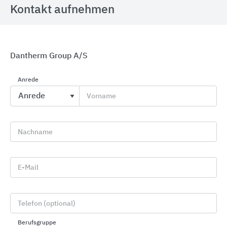
Kontakt aufnehmen
Dantherm Group A/S
Anrede
BEKA Gebäudeklimatisierung mit Deckenheizung
Vorname
und Kühldecke
BEKA Heiz- und Kühlmatten
Nachname
E-Mail
Telefon (optional)
Berufsgruppe