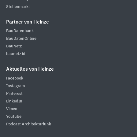
Stellenmarkt
Partner von Heinze
BauDatenbank
BauDatenOnline
BauNetz
baunetz id
Aktuelles von Heinze
Facebook
Instagram
Pinterest
LinkedIn
Vimeo
Youtube
Podcast Architekturfunk