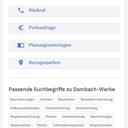
phone
Rückruf
euro_symbol
Preisanfrage
import_contacts
Planungsunterlagen
location_on
Bezugsquellen
Passende Suchbegriffe zu Dambach-Werke
Beschilderungen
Schilder
Bauschilder
Baustellen-Ausrüstung
Außenausstattungen
Stadtmöblierung
Kennzeichnung
Wegekennzeichnung
Pfosten
Verkehrsleitung
Beschriftungen
Absperrketten
Masten
Informationssysteme
Absperrpfosten