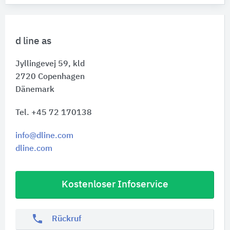
d line as
Jyllingevej 59, kld
2720
Copenhagen
Dänemark
Tel. +45 72 170138
info@dline.com
dline.com
Kostenloser Infoservice
phone
Rückruf