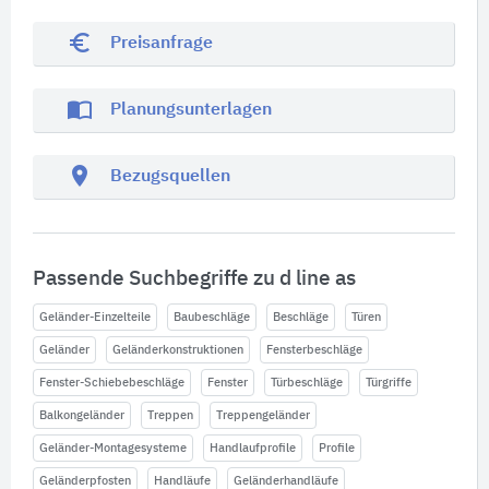
euro_symbol
Preisanfrage
import_contacts
Planungsunterlagen
location_on
Bezugsquellen
Passende Suchbegriffe zu d line as
Geländer-Einzelteile
Baubeschläge
Beschläge
Türen
Geländer
Geländerkonstruktionen
Fensterbeschläge
Fenster-Schiebebeschläge
Fenster
Türbeschläge
Türgriffe
Balkongeländer
Treppen
Treppengeländer
Geländer-Montagesysteme
Handlaufprofile
Profile
Geländerpfosten
Handläufe
Geländerhandläufe