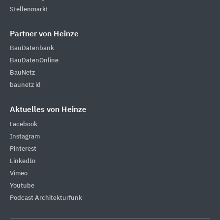
Stellenmarkt
Partner von Heinze
BauDatenbank
BauDatenOnline
BauNetz
baunetz id
Aktuelles von Heinze
Facebook
Instagram
Pinterest
LinkedIn
Vimeo
Youtube
Podcast Architekturfunk