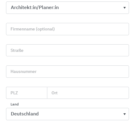
Firmenname (optional)
Straße
KNX-Systeme zur Gebäudeautomation von Theben
Hausnummer
Theben
PLZ
Ort
Land