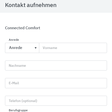
Kontakt aufnehmen
Connected Comfort
Alarmanlagen zum Schutz vor Überfall, Einbruch
und Brand
Anrede
Telenot Electronic
Vorname
Nachname
E-Mail
Telefon (optional)
Berufsgruppe