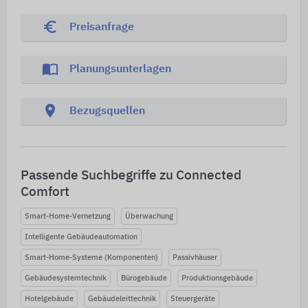
euro_symbol
Preisanfrage
import_contacts
Planungsunterlagen
location_on
Bezugsquellen
Passende Suchbegriffe zu Connected
Comfort
Smart-Home-Vernetzung
Überwachung
Intelligente Gebäudeautomation
Smart-Home-Systeme (Komponenten)
Passivhäuser
Gebäudesystemtechnik
Bürogebäude
Produktionsgebäude
Hotelgebäude
Gebäudeleittechnik
Steuergeräte