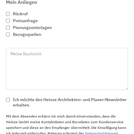
Mein Anliegen
Rückruf
Preisanfrage
Planungsunterlagen
Bezugsquellen
Meine Nachricht
Gebäudeautomation, Heiz-, Klima- und
Anlagentechnik
Ich möchte den Heinze Architekten- und Planer-Newsletter
erhalten.
ALRE-IT Regeltechnik
Mit dem Absenden erkläre ich mich damit einverstanden, dass die
Heinze GmbH meine Kontaktdaten und Bürodaten zum Kundenservice
speichert und diese an den Empfänger übermittelt. Die Einwilligung kann
ich jederzeit widerrufen. Näheres erläutert der
Datenschutzhinweis
.