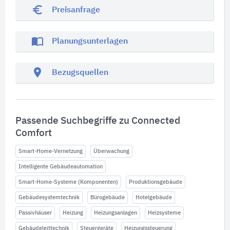
euro_symbol
Preisanfrage
import_contacts
Planungsunterlagen
location_on
Bezugsquellen
Passende Suchbegriffe zu Connected
Comfort
Smart-Home-Vernetzung
Überwachung
Intelligente Gebäudeautomation
Smart-Home-Systeme (Komponenten)
Produktionsgebäude
Gebäudesystemtechnik
Bürogebäude
Hotelgebäude
Passivhäuser
Heizung
Heizungsanlagen
Heizsysteme
Gebäudeleittechnik
Steuergeräte
Heizungssteuerung