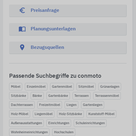
euro_symbol
Preisanfrage
import_contacts
Planungsunterlagen
location_on
Bezugsquellen
Passende Suchbegriffe zu conmoto
Möbel
Einzelmöbel
Gartenmöbel
Sitzmöbel
Grünanlagen
Sitzbänke
Bänke
Gartenbänke
Terrassen
Terrassenmöbel
Dachterrassen
Freizeitmöbel
Liegen
Gartenliegen
Holz-Möbel
Liegemöbel
Holz-Sitzbänke
Kunststoff-Möbel
Außenausstattungen
Einrichtungen
Schuleinrichtungen
Wohnheimeinrichtungen
Hochschulen