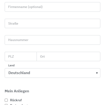
Firmenname (optional)
Straße
Hausnummer
Vielfältige Flächengestaltung mit
wiederverwendbaren Pflasterklinkern
PLZ
Ort
Vandersanden
Land
Mein Anliegen
Rückruf