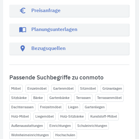
euro_symbol
Preisanfrage
import_contacts
Planungsunterlagen
location_on
Bezugsquellen
Passende Suchbegriffe zu conmoto
Möbel
Einzelmöbel
Gartenmöbel
Sitzmöbel
Grünanlagen
Sitzbänke
Bänke
Gartenbänke
Terrassen
Terrassenmöbel
Dachterrassen
Freizeitmöbel
Liegen
Gartenliegen
Holz-Möbel
Liegemöbel
Holz-Sitzbänke
Kunststoff-Möbel
Außenausstattungen
Einrichtungen
Schuleinrichtungen
Wohnheimeinrichtungen
Hochschulen