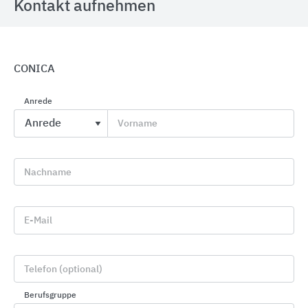
Kontakt aufnehmen
CONICA
Anrede
Profile für Wand, Boden, Treppe und Sanierung
Vorname
Blanke Systems
Nachname
E-Mail
Telefon (optional)
Berufsgruppe