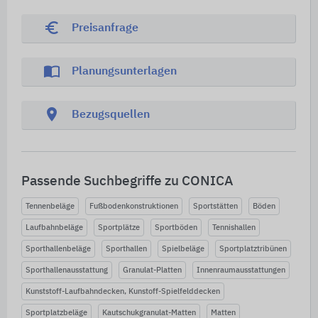
euro_symbol
Preisanfrage
import_contacts
Planungsunterlagen
location_on
Bezugsquellen
Passende Suchbegriffe zu CONICA
Tennenbeläge
Fußbodenkonstruktionen
Sportstätten
Böden
Laufbahnbeläge
Sportplätze
Sportböden
Tennishallen
Sporthallenbeläge
Sporthallen
Spielbeläge
Sportplatztribünen
Sporthallenausstattung
Granulat-Platten
Innenraumausstattungen
Kunststoff-Laufbahndecken, Kunstoff-Spielfelddecken
Sportplatzbeläge
Kautschukgranulat-Matten
Matten