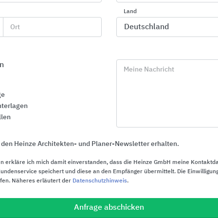
REHAU Water Technologies
DanfossClimate 
Land
Ort
n
Meine Nachricht
ge
terlagen
llen
 den Heinze Architekten- und Planer-Newsletter erhalten.
n erkläre ich mich damit einverstanden, dass die Heinze GmbH meine Kontaktd
ndenservice speichert und diese an den Empfänger übermittelt. Die Einwilligung
ufen. Näheres erläutert der
Datenschutzhinweis
.
Heizkörperarmaturen
Abgleicharma
Druck und T
Anfrage abschicken
Oventrop
Absperrarma