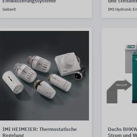
Entwässerungssysteme
und Stellant
Geberit
IMI Hydronic E
IMI HEIMEIER: Thermostatische
Dachs BHKW 
Regelung
Strom und 