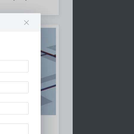
 für die
utzung