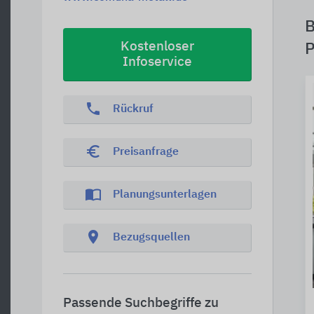
B
Kostenloser
P
Infoservice
phone
Rückruf
euro_symbol
Preisanfrage
import_contacts
Planungsunterlagen
location_on
Bezugsquellen
Passende Suchbegriffe zu