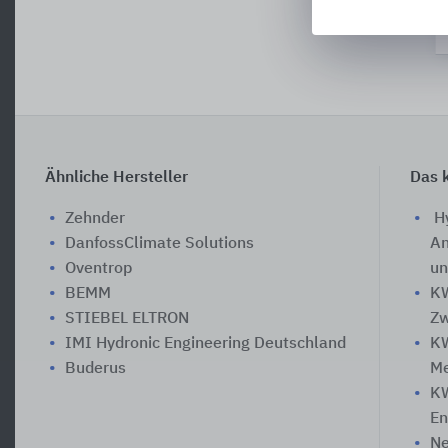
Ähnliche Hersteller
Das k
Zehnder
Hy
DanfossClimate Solutions
An
Oventrop
un
BEMM
KW
STIEBEL ELTRON
Zw
IMI Hydronic Engineering Deutschland
KW
Buderus
Me
KW
En
Ne