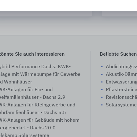
Oventrop
önnte Sie auch interessieren
Beliebte Suchen
brid Performance Dachs: KWK-
Abdichtungs
lage mit Wärmepumpe für Gewerbe
Akustik-Däm
d Wohnhäuser
Entwässerung
K-Anlagen für Ein- und
Pflasterstein
eifamilienhäuser - Dachs 2.9
Revisionssch
K-Anlagen für Kleingewerbe und
Solarsysteme
hrfamilienhäuser - Dachs 5.5
K-Anlagen für Gebäude mit hohem
ergiebedarf - Dachs 20.0
lskamp Solarsysteme