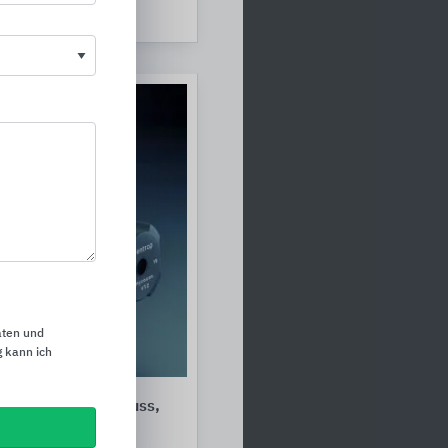
Solutions
aten und
 kann ich
turen für Durchfluss,
emperatur /
turen