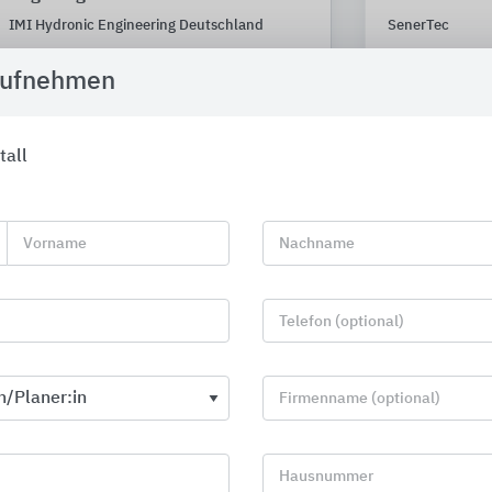
IMI Hydronic Engineering Deutschland
SenerTec
aufnehmen
all
Vorname
Nachname
Telefon (optional)
Firmenname (optional)
REHAU Systeme zum Heizen,
Komponenten
Hausnummer
Kühlen und Lüften
Fernwärmen