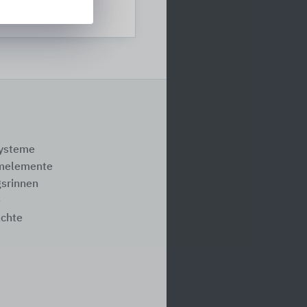
systeme
melemente
srinnen
e
ächte