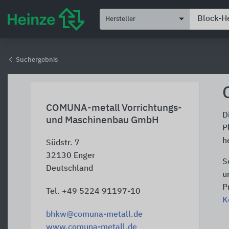
Hersteller
Suchergebnis
COMUNA-metall Vorrichtungs-
D
und Maschinenbau GmbH
P
h
Südstr. 7
32130
Enger
S
Deutschland
u
P
Tel. +49 5224 91197-10
K
bhkw@comuna-metall.de
www.comuna-metall.de