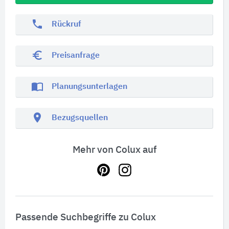
phone
Rückruf
euro_symbol
Preisanfrage
import_contacts
Planungsunterlagen
location_on
Bezugsquellen
Mehr von Colux auf
Passende Suchbegriffe zu Colux