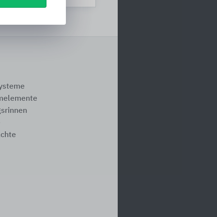
systeme
melemente
srinnen
e
ächte