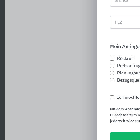
Straße
PLZ
Mein Anliege
Rückruf
Preisanfra
Planungsun
Bezugsque
Ich möchte
Mit dem Absende
Bürodaten zum Ku
jederzeit widerr