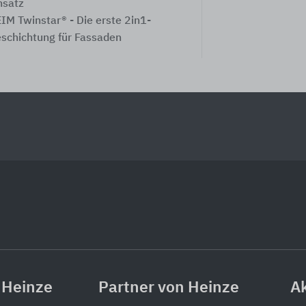
nsatz
IM Twinstar® - Die erste 2in1-
schichtung für Fassaden
 Heinze
Partner von Heinze
Ak