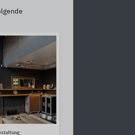
olgende
staltung