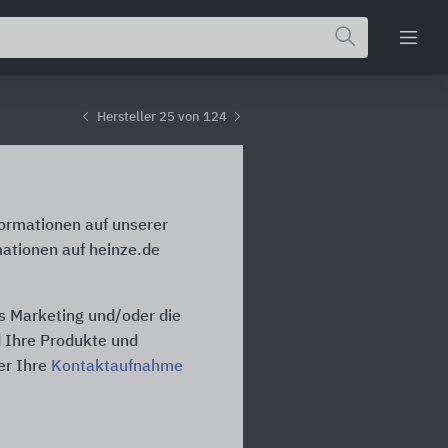
Hersteller 25 von 124
formationen auf unserer
mationen auf heinze.de
as Marketing und/oder die
d Ihre Produkte und
er Ihre
Kontaktaufnahme