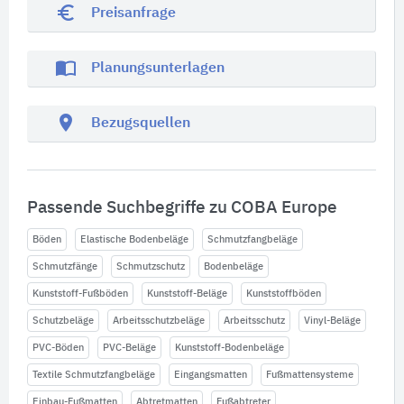
euro_symbol
Preisanfrage
import_contacts
Planungsunterlagen
location_on
Bezugsquellen
Passende Suchbegriffe zu COBA Europe
Böden
Elastische Bodenbeläge
Schmutzfangbeläge
Schmutzfänge
Schmutzschutz
Bodenbeläge
Kunststoff-Fußböden
Kunststoff-Beläge
Kunststoffböden
Schutzbeläge
Arbeitsschutzbeläge
Arbeitsschutz
Vinyl-Beläge
PVC-Böden
PVC-Beläge
Kunststoff-Bodenbeläge
Textile Schmutzfangbeläge
Eingangsmatten
Fußmattensysteme
Einbau-Fußmatten
Abtretmatten
Fußabtreter