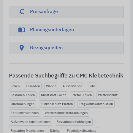
euro_symbol
Preisanfrage
import_contacts
Planungsunterlagen
location_on
Bezugsquellen
Passende Suchbegriffe zu CMC Klebetechnik
Folien
Fassaden
Wände
Außenwände
Folie
Fassaden-Folien
Kunststoff-Folien
Metall-Folien
Wetterschutz
Überdachungen
Funkenschutz-Platten
Tragwerkskonstruktion
Zeltkonstruktionen
Wetterschutzüberdachungen
Außenwandkonstruktionen
Fassadenbekleidungen
Fassaden-Membranen
Dächer
Feuchtigkeitsschutz