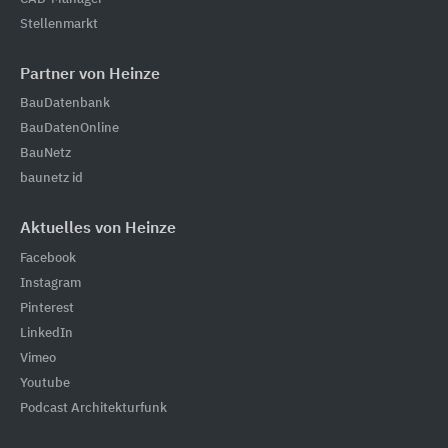
Stellenmarkt
Partner von Heinze
BauDatenbank
BauDatenOnline
BauNetz
baunetz id
Aktuelles von Heinze
Facebook
Instagram
Pinterest
LinkedIn
Vimeo
Youtube
Podcast Architekturfunk