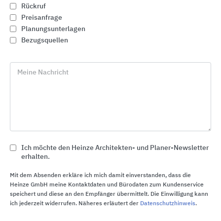
Rückruf
Preisanfrage
Planungsunterlagen
Bezugsquellen
Meine Nachricht
Ich möchte den Heinze Architekten- und Planer-Newsletter
Anschlussfugen im Hochbau, Abdichtungssysteme
erhalten.
für Fenster, Türen und Fassaden
HANNO
Mit dem Absenden erkläre ich mich damit einverstanden, dass die
Heinze GmbH meine Kontaktdaten und Bürodaten zum Kundenservice
speichert und diese an den Empfänger übermittelt. Die Einwilligung kann
ich jederzeit widerrufen. Näheres erläutert der
Datenschutzhinweis
.