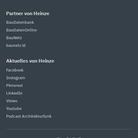
Partner von Heinze
BauDatenbank
BauDatenOnline
BauNetz
baunetz id
Aktuelles von Heinze
Facebook
Instagram
Pinterest
LinkedIn
Vimeo
Youtube
Podcast Architekturfunk