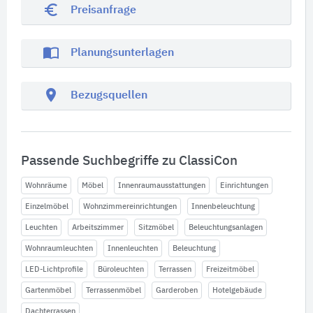
euro_symbol
Preisanfrage
import_contacts
Planungsunterlagen
location_on
Bezugsquellen
Passende Suchbegriffe zu ClassiCon
Wohnräume
Möbel
Innenraumausstattungen
Einrichtungen
Einzelmöbel
Wohnzimmereinrichtungen
Innenbeleuchtung
Leuchten
Arbeitszimmer
Sitzmöbel
Beleuchtungsanlagen
Wohnraumleuchten
Innenleuchten
Beleuchtung
LED-Lichtprofile
Büroleuchten
Terrassen
Freizeitmöbel
Gartenmöbel
Terrassenmöbel
Garderoben
Hotelgebäude
Dachterrassen