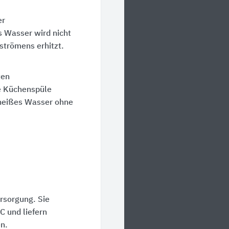
er
Wasser wird nicht
strömens erhitzt.
ten
ne Küchenspüle
n heißes Wasser ohne
sorgung. Sie
°C
und liefern
n.