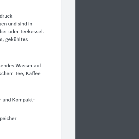
fdruck
en und sind in
her oder Teekessel.
es, gekühltes
hendes Wasser auf
schem Tee, Kaffee
er und Kompakt-
peicher