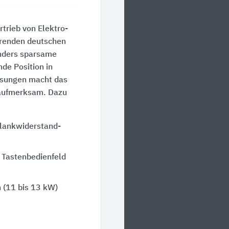
rtrieb von Elektro-
hrenden deutschen
onders sparsame
de Position in
Lösungen macht das
aufmerksam. Dazu
Blankwiderstand-
t Tastenbedienfeld
n (11 bis 13 kW)