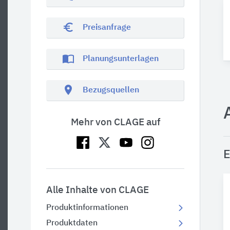
euro_symbol
Preisanfrage
import_contacts
Planungsunterlagen
location_on
Bezugsquellen
Mehr von CLAGE auf
E
Alle Inhalte von CLAGE
Produktinformationen
Produktdaten