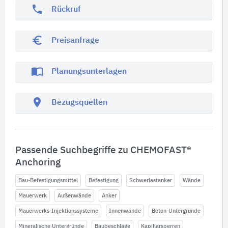
phone
Rückruf
euro_symbol
Preisanfrage
import_contacts
Planungsunterlagen
location_on
Bezugsquellen
Passende Suchbegriffe zu CHEMOFAST®
Anchoring
Bau-Befestigungsmittel
Befestigung
Schwerlastanker
Wände
Mauerwerk
Außenwände
Anker
Mauerwerks-Injektionssysteme
Innenwände
Beton-Untergründe
Mineralische Untergründe
Baubeschläge
Kapillarsperren