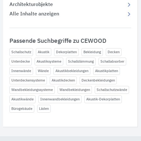
Architekturobjekte
Alle Inhalte anzeigen
Passende Suchbegriffe zu CEWOOD
Schallschutz
Akustik
Dekorplatten
Bekleidung
Decken
Unterdecke
Akustiksysteme
Schalldämmung
Schallabsorber
Innenwände
Wände
Akustikbekleidungen
Akustikplatten
Unterdeckensysteme
Akustikdecken
Deckenbekleidungen
Wandbekleidungssysteme
Wandbekleidungen
Schallschutzwände
Akustikwände
Innenwandbekleidungen
Akustik-Dekorplatten
Bürogebäude
Läden