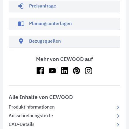
euro_symbol
Preisanfrage
import_contacts
Planungsunterlagen
location_on
Bezugsquellen
Mehr von CEWOOD auf
Alle Inhalte von CEWOOD
Produktinformationen
Ausschreibungstexte
CAD-Details