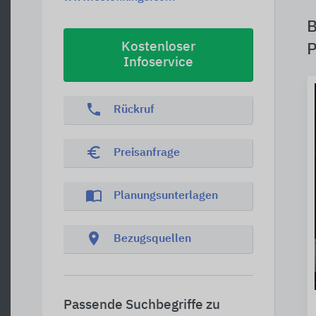
B
Kostenloser
P
Infoservice
phone
Rückruf
euro_symbol
Preisanfrage
import_contacts
Planungsunterlagen
location_on
Bezugsquellen
Passende Suchbegriffe zu