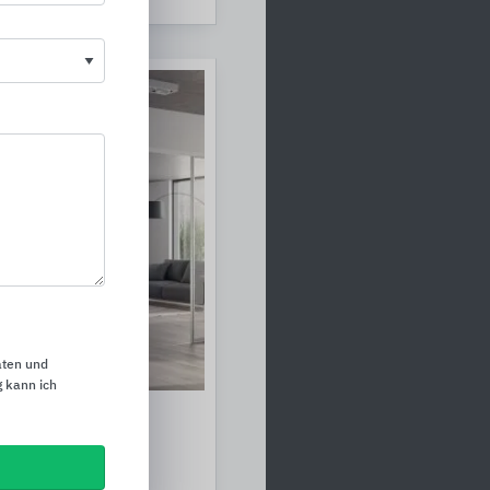
aten und
 kann ich
Home