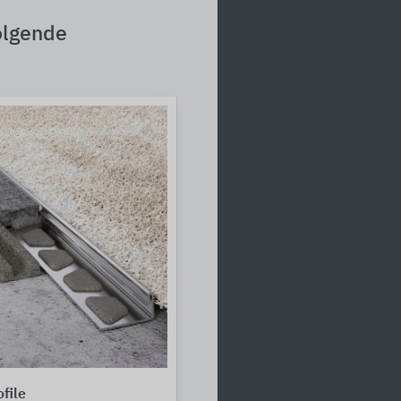
olgende
file