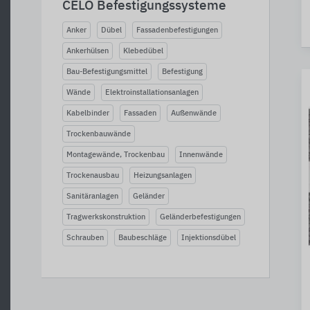
CELO Befestigungssysteme
Anker
Dübel
Fassadenbefestigungen
Ankerhülsen
Klebedübel
Bau-Befestigungsmittel
Befestigung
Wände
Elektroinstallationsanlagen
Kabelbinder
Fassaden
Außenwände
Trockenbauwände
Montagewände, Trockenbau
Innenwände
Trockenausbau
Heizungsanlagen
Sanitäranlagen
Geländer
Tragwerkskonstruktion
Geländerbefestigungen
Schrauben
Baubeschläge
Injektionsdübel