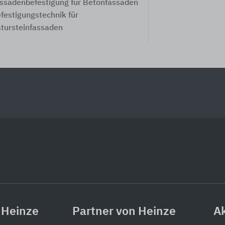
ssadenbefestigung für Betonfassaden
festigungstechnik für
tursteinfassaden
 Heinze
Partner von Heinze
Ak