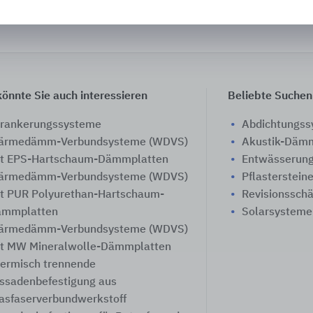
önnte Sie auch interessieren
Beliebte Suchen
rankerungssysteme
Abdichtungs
ärmedämm-Verbundsysteme (WDVS)
Akustik-Däm
t EPS-Hartschaum-Dämmplatten
Entwässerung
ärmedämm-Verbundsysteme (WDVS)
Pflasterstein
t PUR Polyurethan-Hartschaum-
Revisionssch
ämmplatten
Solarsysteme
ärmedämm-Verbundsysteme (WDVS)
t MW Mineralwolle-Dämmplatten
ermisch trennende
ssadenbefestigung aus
asfaserverbundwerkstoff