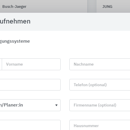
Busch-Jaeger
JUNG
aufnehmen
igungssysteme
Vorname
Nachname
Telefon (optional)
Firmenname (optional)
MyDesign by Schlüter-Systems
Fassadenbef
Hausnummer
Schlüter-Systems
Leviat