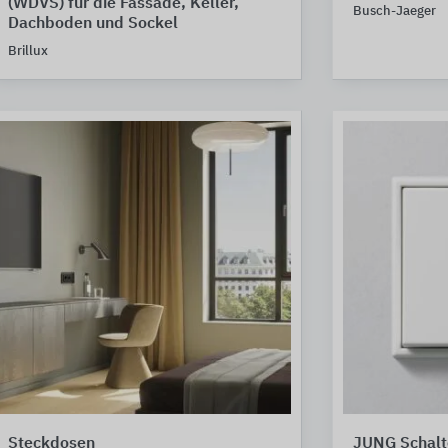
(WDVS) für die Fassade, Keller,
Busch-Jaeger
Dachboden und Sockel
Brillux
Steckdosen
JUNG Schal