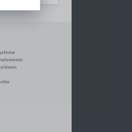
systeme
melemente
srinnen
e
ächte