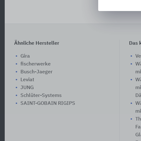
Ähnliche Hersteller
Das k
Gira
Ve
fischerwerke
W
Busch-Jaeger
mi
Leviat
W
JUNG
mi
Schlüter-Systems
D
SAINT-GOBAIN RIGIPS
W
mi
Th
Fa
Gl