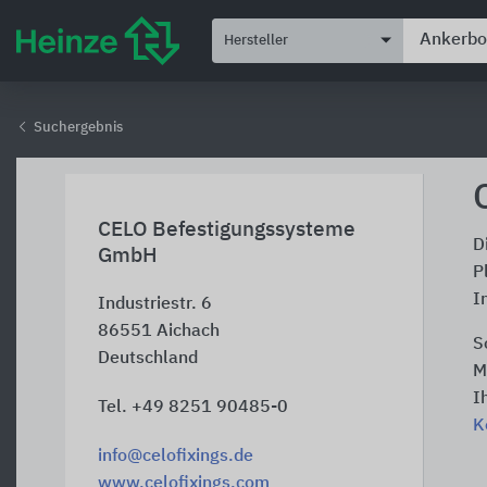
Hersteller
Suchergebnis
CELO Befestigungssysteme
D
GmbH
P
I
Industriestr. 6
86551
Aichach
S
Deutschland
M
I
Tel. +49 8251 90485-0
K
info@celofixings.de
www.celofixings.com