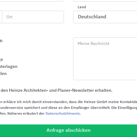
Land
Ort
n
Meine Nachricht
ge
terlagen
llen
 den Heinze Architekten- und Planer-Newsletter erhalten.
n erkläre ich mich damit einverstanden, dass die Heinze GmbH meine Kontaktd
ndenservice speichert und diese an den Empfänger übermittelt. Die Einwilligung
ufen. Näheres erläutert der
Datenschutzhinweis
.
Profile für Wand, Boden, Treppe und
Gira Smart 
Sanierung
Gira
Anfrage abschicken
Blanke Systems