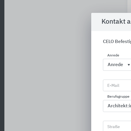
Kontakt 
CELO Befest
Anrede
E-Mail
Berufsgruppe
Straße