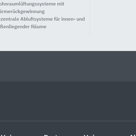
hnraumlüftungssysteme mit
rmerückgewinnung
zentrale Abluftsysteme für innen- und
ßenliegender Räume