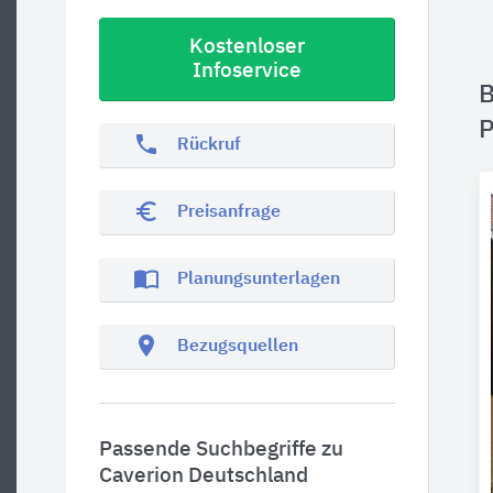
Kostenloser
Infoservice
B
P
phone
Rückruf
euro_symbol
Preisanfrage
import_contacts
Planungsunterlagen
location_on
Bezugsquellen
Passende Suchbegriffe zu
Caverion Deutschland