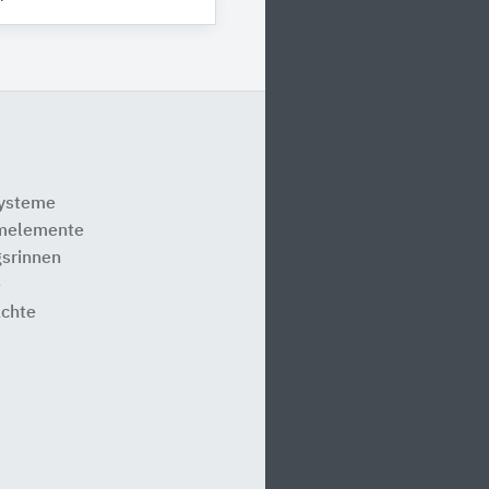
systeme
melemente
srinnen
e
ächte