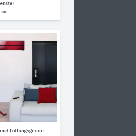
enster
land
 und Lüftungsgeräte