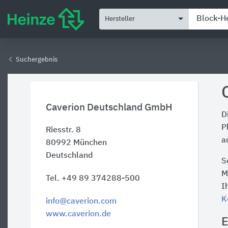
Hersteller
Suchergebnis
Caverion Deutschland GmbH
D
P
Riesstr. 8
a
80992
München
Deutschland
S
M
Tel. +49 89 374288-500
I
K
info@caverion.com
www.caverion.de
E