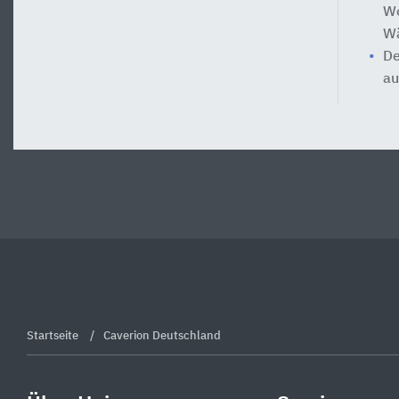
Wo
Wä
De
au
Startseite
Caverion Deutschland