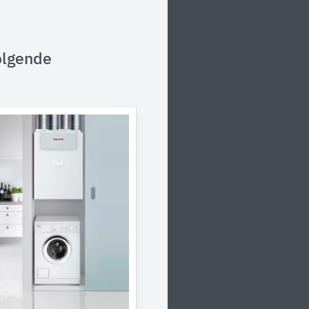
olgende