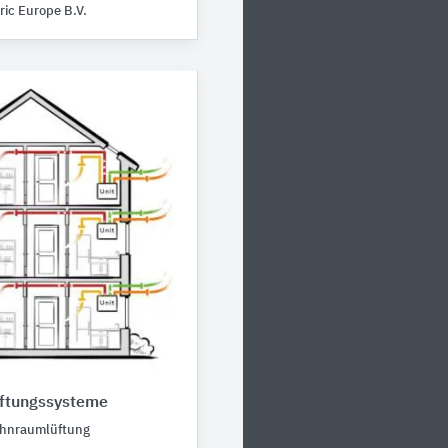
ric Europe B.V.
ftungssysteme
Wohnraumlüftung