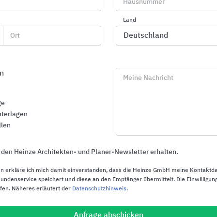
Hausnummer
Land
Ort
casuplast 1300 B, Gips-Maschinenputz, B4 nach DIN EN
13279
n
Meine Nachricht
ge
terlagen
llen
 den Heinze Architekten- und Planer-Newsletter erhalten.
Downloads
n erkläre ich mich damit einverstanden, dass die Heinze GmbH meine Kontaktd
ndenservice speichert und diese an den Empfänger übermittelt. Die Einwilligung
ufen. Näheres erläutert der
Datenschutzhinweis
.
Produktinfos zum Mitnehmen
Anfrage abschicken