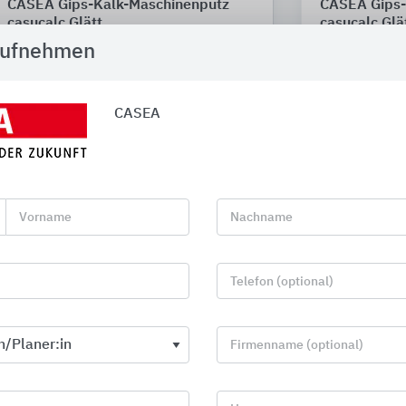
CASEA Gips-Kalk-Maschinenputz
CASEA Gips-
casucalc Glätt
casucalc Glä
aufnehmen
CASEA
usschreibungstexte
9
Vorname
Nachname
casuplast 1000, Gips-Maschinenputz, B1 nach DIN EN
13279
Telefon (optional)
Firmenname (optional)
casuplast 1200, Gips-Maschinenputz, B4 nach DIN EN
13279