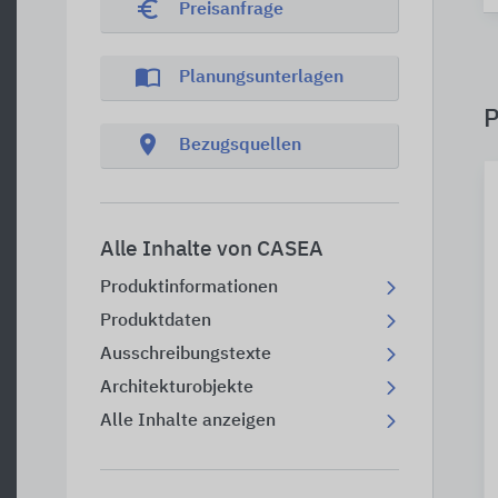
euro_symbol
Preisanfrage
import_contacts
Planungsunterlagen
P
location_on
Bezugsquellen
Alle Inhalte von CASEA
Produktinformationen
Produktdaten
Ausschreibungstexte
Architekturobjekte
Alle Inhalte anzeigen