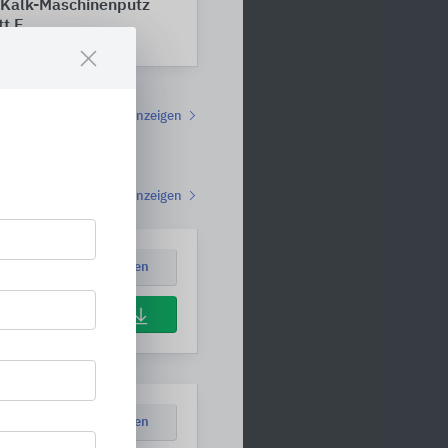
Kalk-Maschinenputz
tt E
Alle anzeigen
Alle anzeigen
Position ansehen
Download
Position ansehen