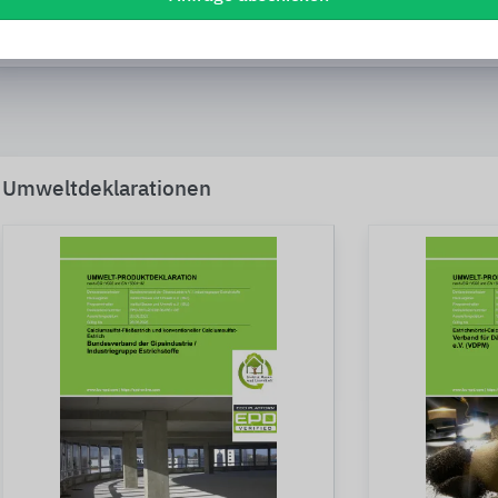
Putze und Spachtelmassen für Wände
Umweltdeklarationen