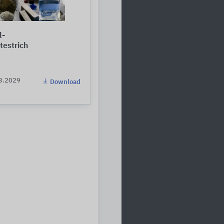
l-
testrich
03.2029
Download