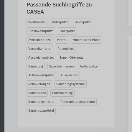
Passende Suchbegriffe zu
CASEA
Werkmörtel
Unterputze
Innenputze
Innenwandputze
Oberputze
Zwischenputze
Mörtel
Mineralische Putze
Vorspritzmörtel
Putzmörtel
Ausgleichsmörtel
Innen-Oberputz
Sanierung
Spachtelmassen
Außenputze
Außenwandputze
Ausgleichen
Renovierungen
Sanierungssysteme
Sanierputze
Putzsanierung
Sanierungsmörtel
Putzsanierungssysteme
Sanierputzmörtel