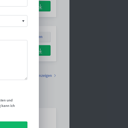
Download
Position ansehen
Download
Alle anzeigen
aten und
 kann ich