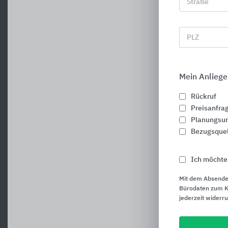
Straße
PLZ
Mein Anliege
Rückruf
Preisanfra
Planungsun
Bezugsque
Ich möchte
Mit dem Absende
Bürodaten zum Ku
jederzeit widerr