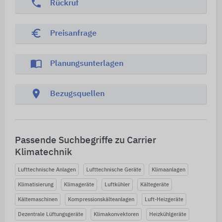
phone
Rückruf
euro_symbol
Preisanfrage
import_contacts
Planungsunterlagen
location_on
Bezugsquellen
Passende Suchbegriffe zu Carrier
Klimatechnik
Lufttechnische Anlagen
Lufttechnische Geräte
Klimaanlagen
Klimatisierung
Klimageräte
Luftkühler
Kältegeräte
Kältemaschinen
Kompressionskälteanlagen
Luft-Heizgeräte
Dezentrale Lüftungsgeräte
Klimakonvektoren
Heizkühlgeräte