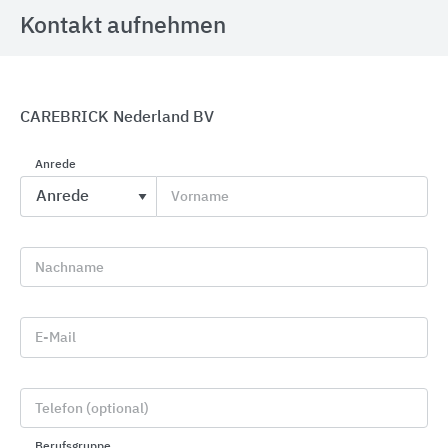
Kontakt aufnehmen
CAREBRICK Nederland BV
Planziegel, Lehmsteine und Fertigelemente für
Anrede
Außenwände und Innenwände
Vorname
August Lücking
Nachname
E-Mail
Telefon (optional)
Berufsgruppe