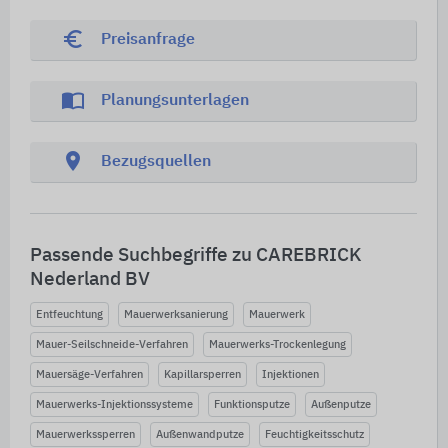
euro_symbol
Preisanfrage
import_contacts
Planungsunterlagen
location_on
Bezugsquellen
Passende Suchbegriffe zu CAREBRICK
Nederland BV
Entfeuchtung
Mauerwerksanierung
Mauerwerk
Mauer-Seilschneide-Verfahren
Mauerwerks-Trockenlegung
Mauersäge-Verfahren
Kapillarsperren
Injektionen
Mauerwerks-Injektionssysteme
Funktionsputze
Außenputze
Mauerwerkssperren
Außenwandputze
Feuchtigkeitsschutz