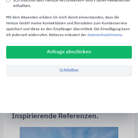
Ich möchte den Heinze Architekten- und Planer-Newsletter
verankert. Im Mittelpunkt dabei stehen
erhalten.
Klimaschutz, eine effiziente Ressourcennutzung
Mit dem Absenden erkläre ich mich damit einverstanden, dass die
und die Gestaltung lebenswerter Räume.
Heinze GmbH meine Kontaktdaten und Bürodaten zum Kundenservice
speichert und diese an den Empfänger übermittelt. Die Einwilligung kann
Mit den Produkten und Systemen trägt Caparol
ich jederzeit widerrufen. Näheres erläutert der
Datenschutzhinweis
.
aktiv dazu bei und unterstützt darüber hinaus
gezielt in allen Fragen des nachhaltigen Planens
Anfrage abschicken
und Bauens. Umfassende Verbandsarbeit und eine
Reihe von Auszeichnungen untermauern den
Schließen
hohen Nachhaltigkeitsanspruch.
Zur Nachhaltigkeit
Inspirierende Referenzen.