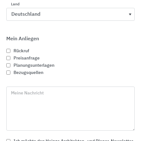
Land
Verantwortungsvoll vorangehen.
Mein Anliegen
Rückruf
Preisanfrage
Planungsunterlagen
Bezugsquellen
Meine Nachricht
© Raul Mellado - stock.adobe.com
Als Familienunternehmen ist Nachhaltigkeit fest