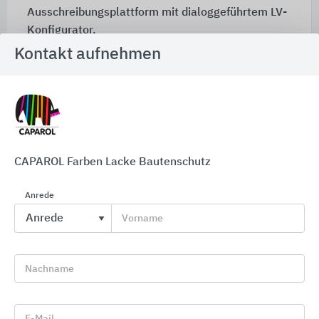
Ausschreibungsplattform mit dialoggeführtem LV-
Konfigurator.
Kontakt aufnehmen
Zu Caparol
Caparol FarbDesignStudio:
fundierte Trendforschung,
CAPAROL Farben Lacke Bautenschutz
maßgeschneiderte Farbkonzepte.
Anrede
Vorname
Nachname