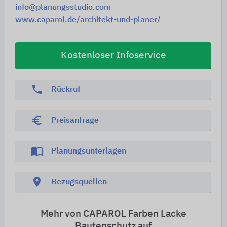
info@planungsstudio.com
www.caparol.de/architekt-und-planer/
Kostenloser Infoservice
phone
Rückruf
euro_symbol
Preisanfrage
import_contacts
Planungsunterlagen
location_on
Bezugsquellen
Mehr von CAPAROL Farben Lacke
Bautenschutz auf