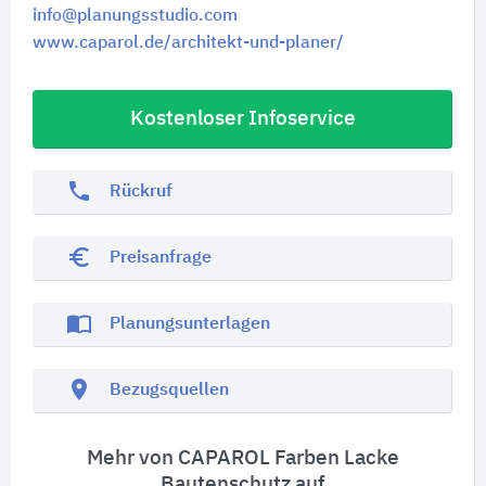
info@planungsstudio.com
www.caparol.de/architekt-und-planer/
Kostenloser Infoservice
phone
Rückruf
euro_symbol
Preisanfrage
import_contacts
Planungsunterlagen
location_on
Bezugsquellen
Mehr von CAPAROL Farben Lacke
Bautenschutz auf