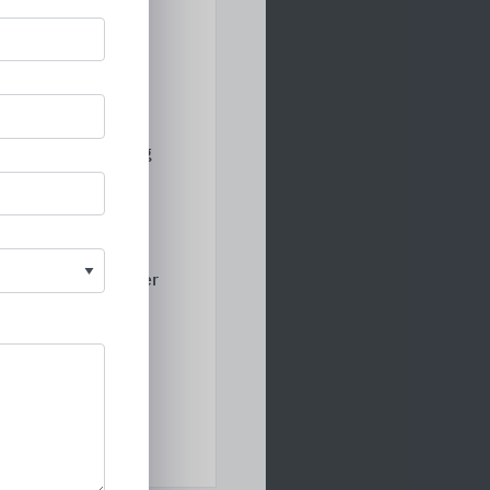
n sich für Neubau-
 bundesweit und
uch mit regionalen
 die Beratung vor
 und die Abstimmung
ie bauseitigen
geben. CAMA Lift
malitäten.
und ein vermittelter
bietet das
en sowie
litätslösungen zur
ingungen