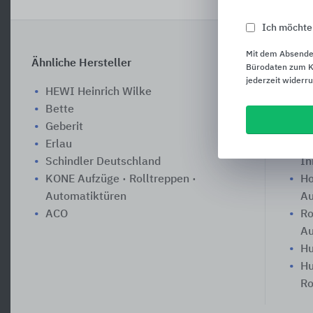
Ich möchte
Mit dem Absende
Ähnliche Hersteller
Das k
Bürodaten zum Ku
jederzeit widerr
HEWI Heinrich Wilke
Au
Bette
Au
Geberit
Ro
Erlau
Ho
Schindler Deutschland
In
KONE Aufzüge · Rolltreppen ·
Ho
Automatiktüren
A
ACO
Ro
A
Hu
Hu
Ro