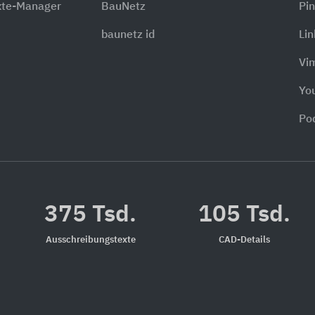
xte-Manager
BauNetz
Pin
baunetz id
Li
Vi
Yo
Po
375 Tsd.
105 Tsd.
Ausschreibungstexte
CAD-Details