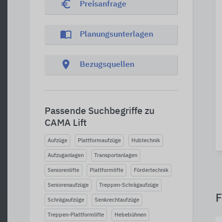
euro_symbol
Preisanfrage
import_contacts
Planungsunterlagen
location_on
Bezugsquellen
Passende Suchbegriffe zu
CAMA Lift
Aufzüge
Plattformaufzüge
Hubtechnik
Aufzuganlagen
Transportanlagen
Seniorenlifte
Plattformlifte
Fördertechnik
Seniorenaufzüge
Treppen-Schrägaufzüge
F
Schrägaufzüge
Senkrechtaufzüge
Treppen-Plattformlifte
Hebebühnen