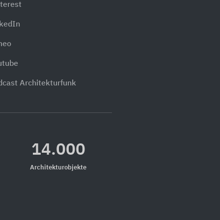
terest
nkedIn
meo
utube
dcast Architekturfunk
14.000
Architekturobjekte