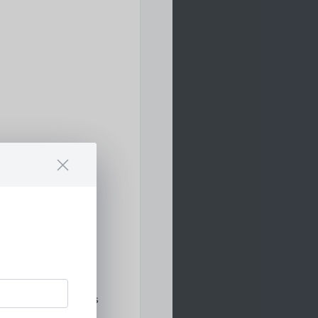
ung von Gebäuden.
 und Außenbereiche,
e die FlexStep als