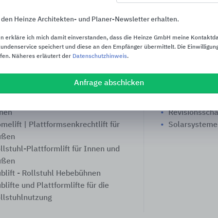
 den Heinze Architekten- und Planer-Newsletter erhalten.
n erkläre ich mich damit einverstanden, dass die Heinze GmbH meine Kontaktd
önnte Sie auch interessieren
Beliebte Suchen
ndenservice speichert und diese an den Empfänger übermittelt. Die Einwilligung
ufen. Näheres erläutert der
Datenschutzhinweis
.
fzugstechnik nach Maß: ARGO
Abdichtungs
toaufzüge
Akustik-Däm
Anfrage abschicken
llstuhllifte Garaventa Lift
Entwässerung
melift | Plattformsenkrechtlift für
Pflasterstein
nen
Revisionssch
melift | Plattformsenkrechtlift für
Solarsysteme
ußen
llstuhl-Plattformlift für Innen und
ußen
blift - Rollstuhl Hebebühnen
blifte und Plattformlifte für die
llstuhlnutzung