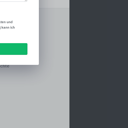
aten und
 kann ich
systeme
melemente
srinnen
e
ächte