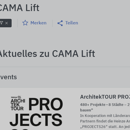
CAMA Lift
Merken
Teilen
Aktuelles zu CAMA Lift
vents
ArchitekTOUR PRO
480+ Projekte - 8 Städte – 2 
bauen"
In Kooperation mit Ländera
Partnern findet die Heinze 
„PROJECTS26“ statt. An jed