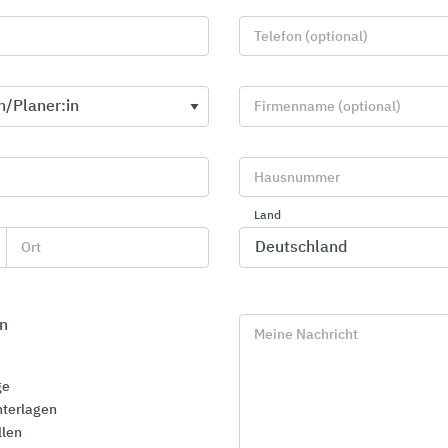
kombinierte Hub- und Treppenlösung. Die Systeme eigne
und Bestandsprojekte.
Telefon (optional)
Das Unternehmen liefert, montiert und betreut Anlagen
arbeitet dabei sowohl mit eigenen Technikerinnen als a
Firmenname (optional)
Fachbetrieben zusammen. Zum Leistungsumfang gehören
Ort, die Bereitstellung planungsrelevanter Unterlagen
mit beteiligten Gewerken. Bereits im Angebot werden d
Hausnummer
Anforderungen dargestellt und ein fester Endpreis ange
unterstützt zudem bei Förderanträgen und weiteren For
Land
Ort
Für den Betrieb stehen Wartungsleistungen, Ersatzteile 
24‑Stunden‑Notrufdienst zur Verfügung. Darüber hinaus 
Unternehmen Schulungen für Architektinnen, Planerinn
n
Beratungsstellen an. CAMA Lift stellt barrierefreie Mobi
Meine Nachricht
Verfügung, die auf die jeweiligen baulichen Rahmenbed
abgestimmt sind.
ge
terlagen
llen