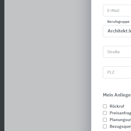
E-Mail
Berufsgruppe
Straße
PLZ
Mein Anliege
Rückruf
Preisanfra
Planungsun
Bezugsque