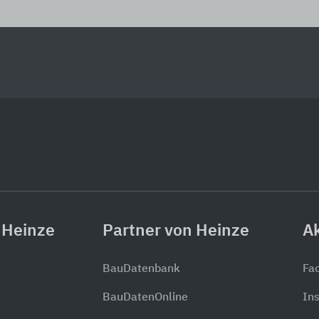
 Heinze
Partner von Heinze
Ak
BauDatenbank
Fa
BauDatenOnline
In