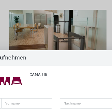
aufnehmen
CAMA Lift
Hubbühne EasyLift Eleganz © HELLE-KARIN HELSTRAND
CAMA Lift bietet Lösungen zur barrierefreien Erschließ
Das Produktportfolio umfasst Plattformlifte für Innen-
Vorname
Nachname
Kompakt- und Homelifte, Privataufzüge, Hubbühnen sowi