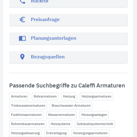
phone
Rückruf
euro_symbol
Preisanfrage
import_contacts
Planungsunterlagen
location_on
Bezugsquellen
Passende Suchbegriffe zu Caleffi Armaturen
Armaturen
Rohrarmaturen
Heizung
Heizungsarmaturen
Trinkwasserarmaturen
Brauchwasser-Armaturen
Funktionsarmaturen
Wasserarmaturen
Heizungsanlagen
Rohreinbauarmaturen
Heizsysteme
Gebäudesystemtechnik
Heizungssteuerung
Erdverlegung
Versorgungsarmaturen