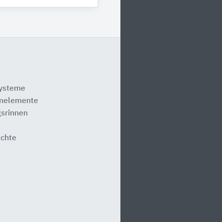
systeme
melemente
srinnen
e
ächte