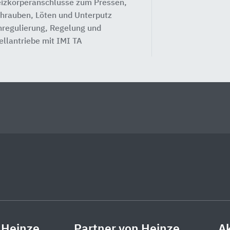
izkörperanschlüsse zum Pressen,
hrauben, Löten und Unterputz
nregulierung, Regelung und
ellantriebe mit IMI TA
 Heinze
Partner von Heinze
Ak