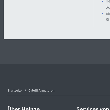
He
Sc
Ei
St
Startseite
Caleffi Armaturen
Über Heinze
Services von