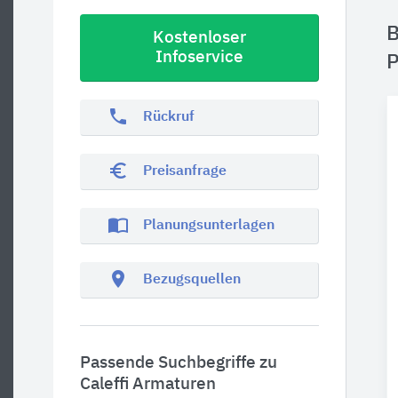
B
Kostenloser
Infoservice
P
phone
Rückruf
euro_symbol
Preisanfrage
import_contacts
Planungsunterlagen
location_on
Bezugsquellen
Passende Suchbegriffe zu
Caleffi Armaturen