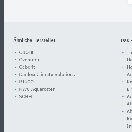
Ähnliche Hersteller
Das k
GROHE
Th
Oventrop
He
Geberit
He
DanfossClimate Solutions
An
BIRCO
Re
KWC Aquarotter
Ei
SCHELL
Ar
Ab
Ab
Ro
In