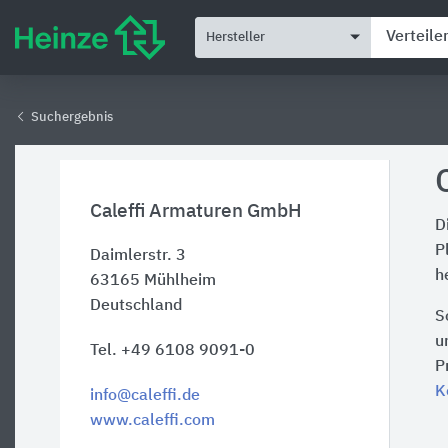
Hersteller
Suchergebnis
Caleffi Armaturen GmbH
D
P
Daimlerstr. 3
h
63165
Mühlheim
Deutschland
S
u
Tel. +49 6108 9091-0
P
K
info@caleffi.de
www.caleffi.com