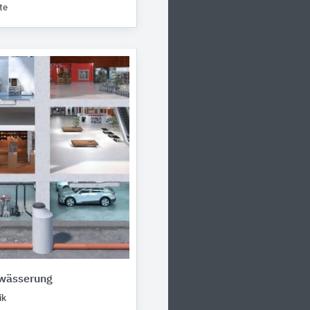
te
wässerung
ik