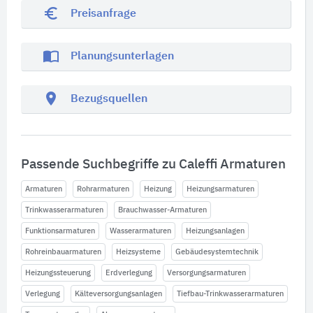
euro_symbol
Preisanfrage
import_contacts
Planungsunterlagen
location_on
Bezugsquellen
Passende Suchbegriffe zu Caleffi Armaturen
Armaturen
Rohrarmaturen
Heizung
Heizungsarmaturen
Trinkwasserarmaturen
Brauchwasser-Armaturen
Funktionsarmaturen
Wasserarmaturen
Heizungsanlagen
Rohreinbauarmaturen
Heizsysteme
Gebäudesystemtechnik
Heizungssteuerung
Erdverlegung
Versorgungsarmaturen
Verlegung
Kälteversorgungsanlagen
Tiefbau-Trinkwasserarmaturen