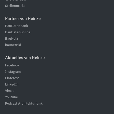
Stellenmarkt
Partner von Heinze
BauDatenbank
BauDatenOnline
BauNetz
baunetz id
Aktuelles von Heinze
Facebook
Instagram
Pinterest
LinkedIn
Vimeo
Youtube
Podcast Architekturfunk