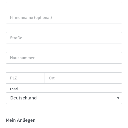
Firmenname (optional)
Straße
Hausnummer
Leit- und Sicherheitssysteme
PLZ
Ort
axovend
Land
Mein Anliegen