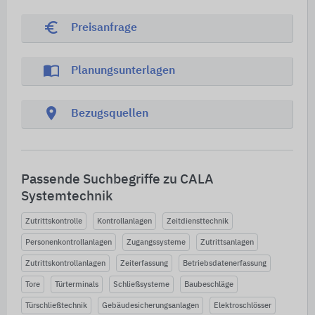
euro_symbol
Preisanfrage
import_contacts
Planungsunterlagen
location_on
Bezugsquellen
Passende Suchbegriffe zu CALA
Systemtechnik
Zutrittskontrolle
Kontrollanlagen
Zeitdiensttechnik
Personenkontrollanlagen
Zugangssysteme
Zutrittsanlagen
Zutrittskontrollanlagen
Zeiterfassung
Betriebsdatenerfassung
Tore
Türterminals
Schließsysteme
Baubeschläge
Türschließtechnik
Gebäudesicherungsanlagen
Elektroschlösser