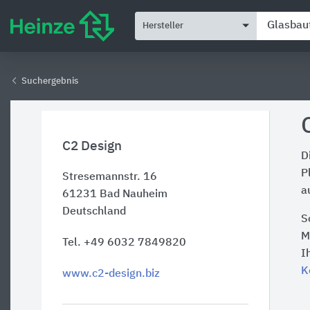
Hersteller
Suchergebnis
C2 Design
D
P
Stresemannstr. 16
a
61231
Bad Nauheim
Deutschland
S
M
Tel. +49 6032 7849820
I
K
www.c2-design.biz