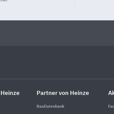
tall
 Heinze
Partner von Heinze
Ak
BauDatenbank
Fa