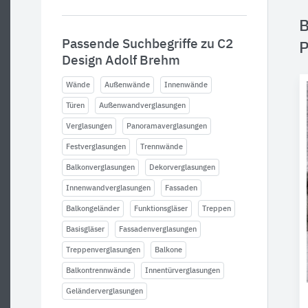
B
Passende Suchbegriffe zu C2
P
Design Adolf Brehm
Wände
Außenwände
Innenwände
Türen
Außenwandverglasungen
Verglasungen
Panoramaverglasungen
Festverglasungen
Trennwände
Balkonverglasungen
Dekorverglasungen
Innenwandverglasungen
Fassaden
Balkongeländer
Funktionsgläser
Treppen
Basisgläser
Fassadenverglasungen
Treppenverglasungen
Balkone
Balkontrennwände
Innentürverglasungen
Geländerverglasungen