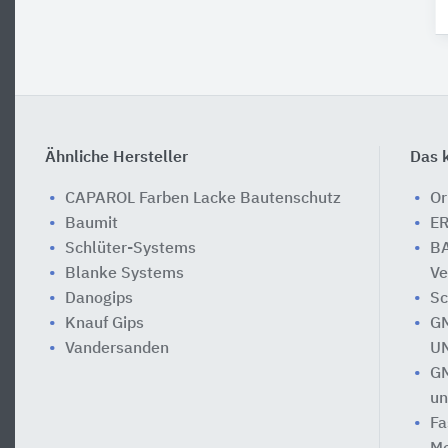
Ähnliche Hersteller
Das k
CAPAROL Farben Lacke Bautenschutz
Or
Baumit
ER
Schlüter-Systems
BA
Blanke Systems
Ve
Danogips
Sc
Knauf Gips
GM
Vandersanden
UN
GM
un
Fa