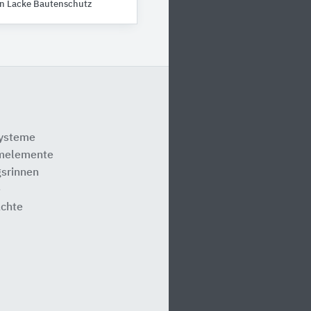
n Lacke Bautenschutz
systeme
melemente
srinnen
e
ächte