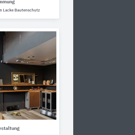
ämmung
n Lacke Bautenschutz
staltung