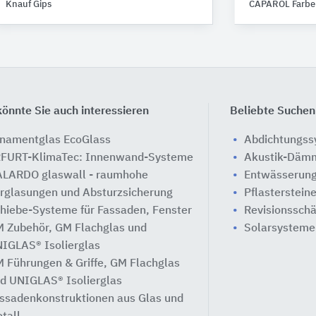
Knauf Gips
CAPAROL Farbe
önnte Sie auch interessieren
Beliebte Suchen
namentglas EcoGlass
Abdichtungs
FURT-KlimaTec: Innenwand-Systeme
Akustik-Däm
LARDO glaswall - raumhohe
Entwässerung
rglasungen und Absturzsicherung
Pflasterstein
hiebe-Systeme für Fassaden, Fenster
Revisionssch
 Zubehör, GM Flachglas und
Solarsysteme
IGLAS® Isolierglas
 Führungen & Griffe, GM Flachglas
d UNIGLAS® Isolierglas
ssadenkonstruktionen aus Glas und