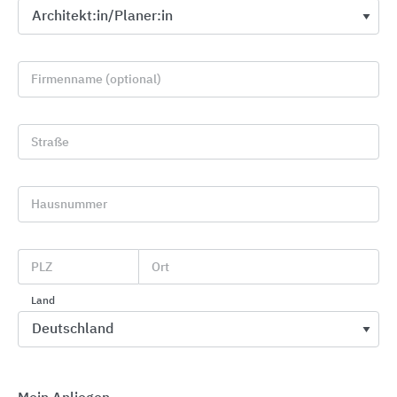
Firmenname (optional)
Straße
Premium-Flachdachabdichtung und
Bauwerksabdichtung mit WOLFIN
Hausnummer
BMI Deutschland WOLFIN
PLZ
Ort
Land