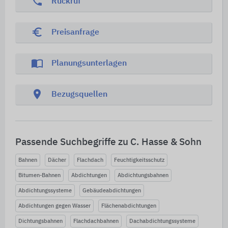
phone
Rückruf
euro_symbol
Preisanfrage
import_contacts
Planungsunterlagen
location_on
Bezugsquellen
Passende Suchbegriffe zu C. Hasse & Sohn
Bahnen
Dächer
Flachdach
Feuchtigkeitsschutz
Bitumen-Bahnen
Abdichtungen
Abdichtungsbahnen
Abdichtungssysteme
Gebäudeabdichtungen
Abdichtungen gegen Wasser
Flächenabdichtungen
Dichtungsbahnen
Flachdachbahnen
Dachabdichtungssysteme