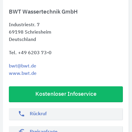
BWT Wassertechnik GmbH
Industriestr. 7
69198
Schriesheim
Deutschland
Tel. +49 6203 73-0
bwt@bwt.de
www.bwt.de
Kostenloser Infoservice
phone
Rückruf
euro_symbol