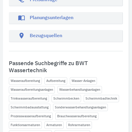
Preisanfrage
import_contacts
Planungsunterlagen
location_on
Bezugsquellen
Passende Suchbegriffe zu BWT
Wassertechnik
Wasseraufbereitung
Aufbereitung
Wasser-Anlagen
Wasseraufbereitungsanlagen
Wasserbehandlungsanlagen
Trinkwasseraufbereitung
Schwimmbecken
Schwimmbadtechnik
Schwimmbadausstattung
Sonderwasserbehandlungsanlagen
Prozesswasseraufbereitung
Brauchwasseraufbereitung
Funktionsarmaturen
Armaturen
Rohrarmaturen