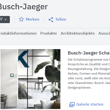
Busch-Jaeger
Merken
Teilen
roduktinformationen
Produkte
Architekturobjekte
Aussc
Busch-Jaeger Scha
Die Schalterprogramme von 
Ansprüche an Qualität und Op
Raumgestaltung. Die Designs
Farben, Formen und Materiali
oder rund, weiß oder ein kna
oder Glasrahmen: Busch-Jaege
Designoptionen.
Galerie
starten