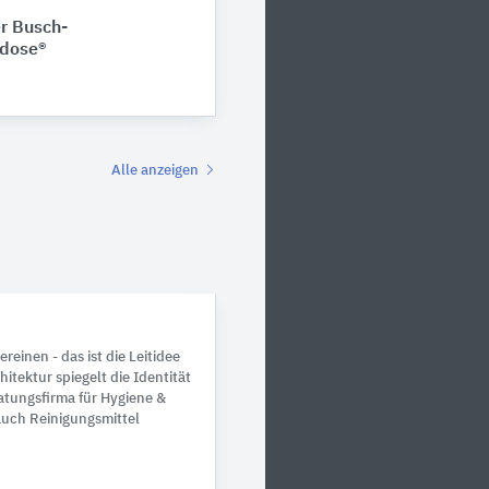
r Busch-
kdose®
Alle anzeigen
einen - das ist die Leitidee
itektur spiegelt die Identität
tungsfirma für Hygiene &
auch Reinigungsmittel