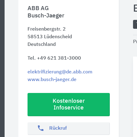
ABB AG
Busch-Jaeger
Freisenbergstr. 2
58513
Lüdenscheid
P
Deutschland
Tel. +49 621 381-3000
elektrifizierung@de.abb.com
www.busch-jaeger.de
Kostenloser
Infoservice
phone
Rückruf