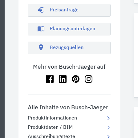
euro_symbol
Preisanfrage
import_contacts
Planungsunterlagen
location_on
Bezugsquellen
Mehr von Busch-Jaeger auf
Alle Inhalte von Busch-Jaeger
Produktinformationen
Produktdaten / BIM
Ausschreibungstexte