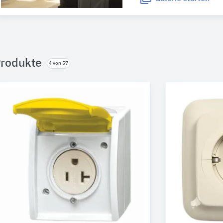
rodukte
4 von 57