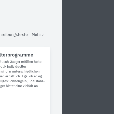
hreibungstexte
Mehr
lterprogramme
Busch-Jaeger erfüllen hohe
tik individueller
 sind in unterschiedlichen
en erhältlich. Egal ob eckig
lliges Sonnengelb, Edelstahl–
r bietet eine Vielfalt an