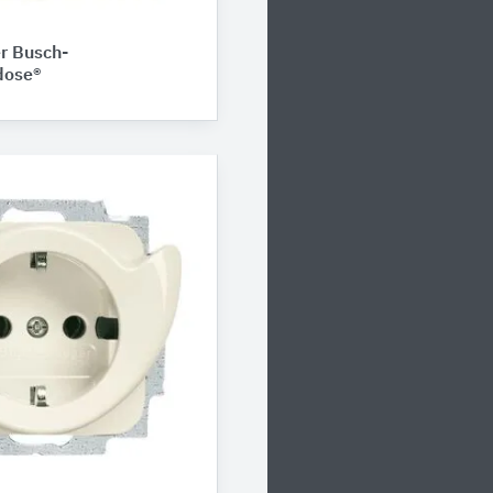
r Busch-
dose®