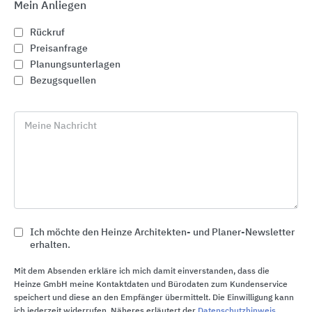
Mein Anliegen
Rückruf
Preisanfrage
Planungsunterlagen
Bezugsquellen
Meine Nachricht
Ich möchte den Heinze Architekten- und Planer-Newsletter
Abdichtungen von Bauwerksfugen
erhalten.
PohlCon
Mit dem Absenden erkläre ich mich damit einverstanden, dass die
Heinze GmbH meine Kontaktdaten und Bürodaten zum Kundenservice
speichert und diese an den Empfänger übermittelt. Die Einwilligung kann
ich jederzeit widerrufen. Näheres erläutert der
Datenschutzhinweis
.