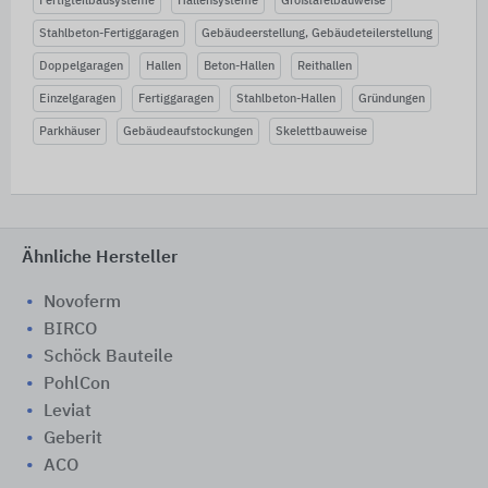
Fertigteilbausysteme
Hallensysteme
Großtafelbauweise
Stahlbeton-Fertiggaragen
Gebäudeerstellung, Gebäudeteilerstellung
Doppelgaragen
Hallen
Beton-Hallen
Reithallen
Einzelgaragen
Fertiggaragen
Stahlbeton-Hallen
Gründungen
Parkhäuser
Gebäudeaufstockungen
Skelettbauweise
Ähnliche Hersteller
Novoferm
BIRCO
Schöck Bauteile
PohlCon
Leviat
Geberit
ACO