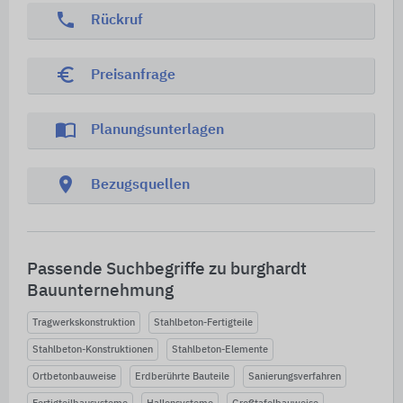
phone
Rückruf
euro_symbol
Preisanfrage
import_contacts
Planungsunterlagen
location_on
Bezugsquellen
Passende Suchbegriffe zu burghardt
Bauunternehmung
Tragwerkskonstruktion
Stahlbeton-Fertigteile
Stahlbeton-Konstruktionen
Stahlbeton-Elemente
Ortbetonbauweise
Erdberührte Bauteile
Sanierungsverfahren