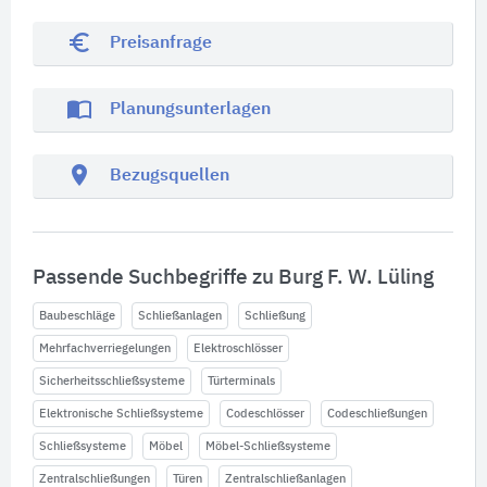
euro_symbol
Preisanfrage
import_contacts
Planungsunterlagen
location_on
Bezugsquellen
Passende Suchbegriffe zu Burg F. W. Lüling
Baubeschläge
Schließanlagen
Schließung
Mehrfachverriegelungen
Elektroschlösser
Sicherheitsschließsysteme
Türterminals
Elektronische Schließsysteme
Codeschlösser
Codeschließungen
Schließsysteme
Möbel
Möbel-Schließsysteme
Zentralschließungen
Türen
Zentralschließanlagen