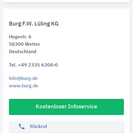
Burg F.W. Lüling KG
Hegestr. 6
58300
Wetter
Deutschland
Tel. +49 2335 6308-0
info@burg.de
www.burg.de
Kostenloser Infoservice
phone
Rückruf