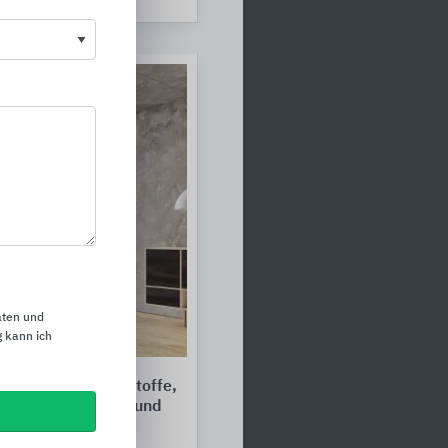
aten und
 kann ich
fplatten, Schichtstoffe,
mmplatten, DWD- und
te