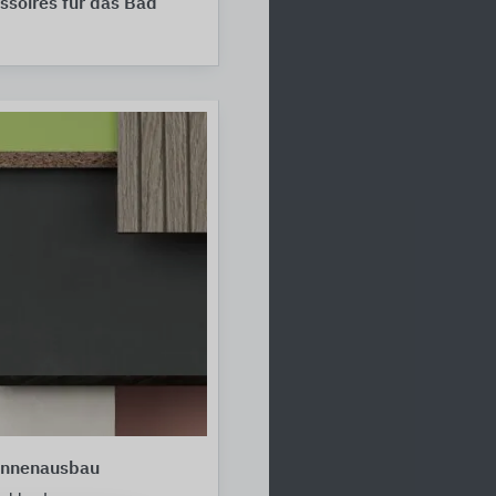
soires für das Bad
Innenausbau