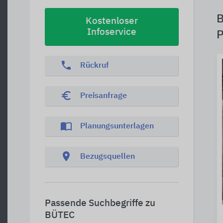
B
Kostenloser
Infoservice
P
phone
Rückruf
euro_symbol
Preisanfrage
import_contacts
Planungsunterlagen
location_on
Bezugsquellen
Passende Suchbegriffe zu
BÜTEC