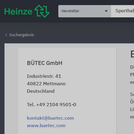
Hersteller
Suchergebnis
BÜTEC GmbH
D
P
Industriestr. 41
e
40822
Mettmann
Deutschland
S
Ö
Tel. +49 2104 9501-0
L
m
kontakt@buetec.com
www.buetec.com