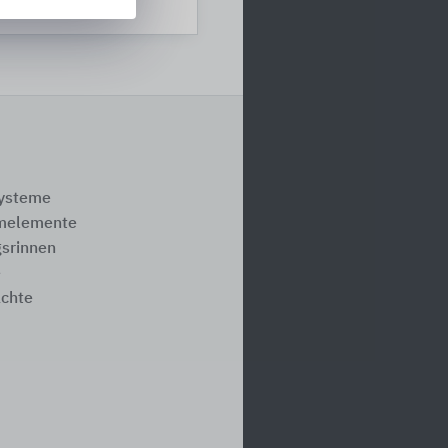
eutschland
systeme
melemente
srinnen
e
ächte