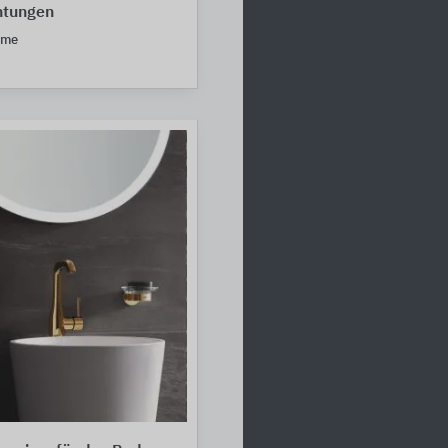
htungen
eme