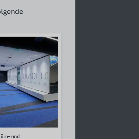
olgende
üro- und