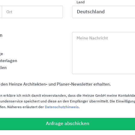
Land
Ort
n
Meine Nachricht
ge
terlagen
llen
 den Heinze Architekten- und Planer-Newsletter erhalten.
n erkläre ich mich damit einverstanden, dass die Heinze GmbH meine Kontaktd
ndenservice speichert und diese an den Empfänger übermittelt. Die Einwilligung
ufen. Näheres erläutert der
Datenschutzhinweis
.
CWS PureLine
Holzwerkstof
Waschraumausstattungen
Holzfaserdä
Anfrage abschicken
OSB-Produk
CWS Hygiene Deutschland