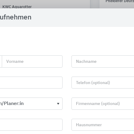
Pfleiderer Deut
KWC Aquarotter
aufnehmen
Vorname
Nachname
Telefon (optional)
Firmenname (optional)
Park- und Stadtmöbel
Badserien
Hausnummer
HAGS
Geberit