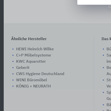
Ähnliche Hersteller
Das k
HEWI Heinrich Wilke
Bü
C+P Möbelsysteme
Sa
KWC Aquarotter
im
Geberit
Be
CWS Hygiene Deutschland
A
WINI Büromöbel
St
KÖNIG + NEURATH
Ve
Sp
Gu
Bä