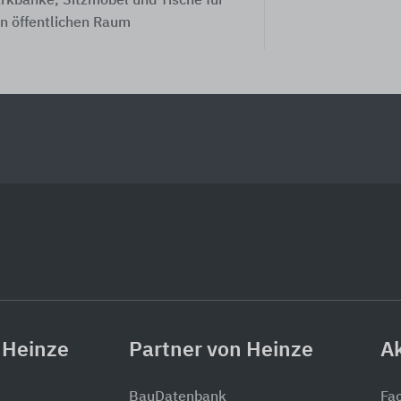
rkbänke, Sitzmöbel und Tische für
n öffentlichen Raum
 Heinze
Partner von Heinze
Ak
BauDatenbank
Fa