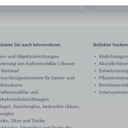
Sonae Arauco D
önnte Sie auch interessieren
Beliebte Suchen
ro- und Objekteinrichtungen
Abdichtungs
nierung von Außenmobiliar I Bauen
Akustik-Däm
 Bestand
Entwässerung
ton-Designelemente für Innen- und
Pflasterstein
ußenräume
Revisionssch
raßenmobiliar und
Solarsysteme
rkehrsleiteinrichtungen
iegel, Duschenglas, bedruckte Gläser,
ssglas
nke, Sitze und Tische